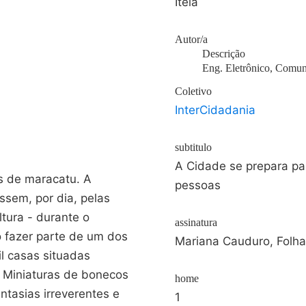
Iteia
Autor/a
Descrição
Eng. Eletrônico, Comun
Coletivo
InterCidadania
subtitulo
A Cidade se prepara par
s de maracatu. A
pessoas
sem, por dia, pelas
ltura - durante o
assinatura
o fazer parte de um dos
Mariana Cauduro, Folh
l casas situadas
s. Miniaturas de bonecos
home
ntasias irreverentes e
1