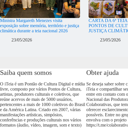
Ministra Margareth Menezes visita
CARTA DA 6ª TEI
exposição sobre memória, território e justiça
PONTOS DE CULT
climática durante a teia nacional 2026
JUSTIÇA CLIMÁT
23/05/2026
23/05/2026
Saiba quem somos
Obter ajuda
O iTeia é um Pontão de Cultura Digital e mídia
Se deseja saber sobre 
livre, composto por vários Pontos de Cultura,
iTeia e compartilhar se
artistas, produtores culturais e coletivos, que
entre em contato com 
reúne acervos de mais de 5000 usuários,
Nacional das Produtora
pertencentes a mais de 1000 coletivos do Brasil
Colaborativas, que tem
e da América Latina. Criado em 2007, várias
oferecer esclareciment
manifestações artísticas, simpósios,
possíveis. Entre no gr
conferências e produções culturais nos vários
envolva com o projeto
formatos (áudio, vídeo, imagem, som e texto)
https://t.me/colaborativ