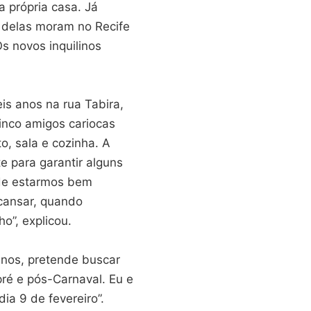
a própria casa. Já
 delas moram no Recife
Os novos inquilinos
is anos na rua Tabira,
inco amigos cariocas
, sala e cozinha. A
e para garantir alguns
 de estarmos bem
scansar, quando
o”, explicou.
anos, pretende buscar
 pré e pós-Carnaval. Eu e
ia 9 de fevereiro”.