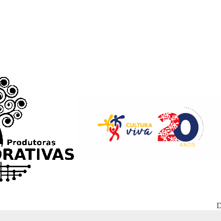
D
WordPress Appliance
- Powered by
TurnKey Linux