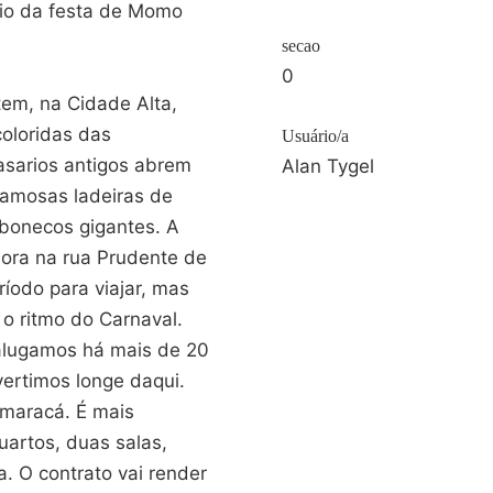
rio da festa de Momo
secao
0
em, na Cidade Alta,
coloridas das
Usuário/a
casarios antigos abrem
Alan Tygel
famosas ladeiras de
 bonecos gigantes. A
mora na rua Prudente de
ríodo para viajar, mas
o ritmo do Carnaval.
alugamos há mais de 20
ertimos longe daqui.
maracá. É mais
uartos, duas salas,
. O contrato vai render