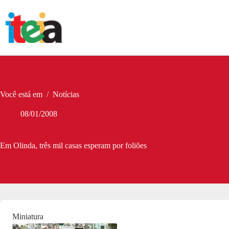
Pular
para
o
conteúdo
Você está em
/
Notícias
08/01/2008
Em Olinda, três mil casas esperam por foliões
Miniatura