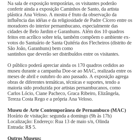
Na sala de exposição temporárias, os visitantes poderão
conferir ainda a exposição Caminhos de Santo, da artista
plástica Ana Veloso. A mostra é fruto da observação da
influência das idéias e da religiosidade de Padre Cícero entre os
moradores do interior pernambucano, especialmente das
cidades de Belo Jardim e Garanhuns. Além dos 10 quadros
feitos em acrílico sobre tela, também compõem o ambiente ex-
votos do Santuário de Santa Quitéria dos Flecheiros (distrito de
São João, Garanhuns) bem como
santinhos que deverão ser distribuídos entre os visitantes.
O público poderá apreciar ainda os 170 quadros cedidos ao
museu durante a campanha Doe-se ao MAC, realizada entre os
meses de abril e outubro do ano passado. A exposição agrega
obras de diferentes temáticas, técnicas e suportes, tendo a
maioria sido produzida por artistas pernambucanos, como
Carlos Lócio, Ciane Pacheco, Graca Ribeiro, Elizângela,
Tereza Costa Rego e a própria Ana Veloso.
Museu de Arte Contemporânea de Pernambuco (MAC)
Horário de visitação: segunda a domingo (9h às 17h)
Localização: Endereço: Rua 13 de maio s/n, Olinda
Entrada: R$ 5.
Outros Museus: