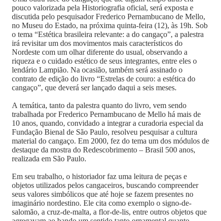
pouco valorizada pela Historiografia oficial, será exposta e
discutida pelo pesquisador Frederico Pernambucano de Mello,
no Museu do Estado, na próxima quinta-feira (12), às 19h. Sob
o tema “Estética brasileira relevante: a do cangaço”, a palestra
irá revisitar um dos movimentos mais característicos do
Nordeste com um olhar diferente do usual, observando a
riqueza e o cuidado estético de seus integrantes, entre eles o
lendário Lampião. Na ocasião, também será assinado o
contrato de edição do livro “Estrelas de couro: a estética do
cangaço”, que deverá ser lançado daqui a seis meses.
A temática, tanto da palestra quanto do livro, vem sendo
trabalhada por Frederico Pernambucano de Mello há mais de
10 anos, quando, convidado a integrar a curadoria especial da
Fundação Bienal de São Paulo, resolveu pesquisar a cultura
material do cangaço. Em 2000, fez do tema um dos módulos de
destaque da mostra do Redescobrimento – Brasil 500 anos,
realizada em São Paulo.
Em seu trabalho, o historiador faz uma leitura de peças e
objetos utilizados pelos cangaceiros, buscando compreender
seus valores simbólicos que até hoje se fazem presentes no
imaginário nordestino. Ele cita como exemplo o signo-de-
salomão, a cruz-de-malta, a flor-de-lis, entre outros objetos que
agregavam ao bando um sentido tanto ornamental quanto