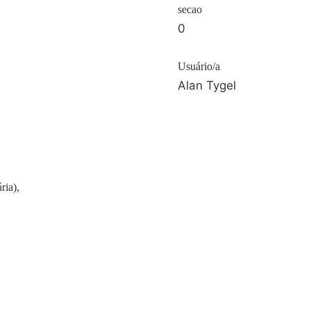
secao
0
Usuário/a
Alan Tygel
ria),