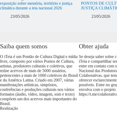
exposição sobre memória, território e justiça
PONTOS DE CULT
climática durante a teia nacional 2026
JUSTIÇA CLIMÁT
23/05/2026
23/05/2026
Saiba quem somos
Obter ajuda
O iTeia é um Pontão de Cultura Digital e mídia
Se deseja saber sobre 
livre, composto por vários Pontos de Cultura,
iTeia e compartilhar se
artistas, produtores culturais e coletivos, que
entre em contato com 
reúne acervos de mais de 5000 usuários,
Nacional das Produtora
pertencentes a mais de 1000 coletivos do Brasil
Colaborativas, que tem
e da América Latina. Criado em 2007, várias
oferecer esclareciment
manifestações artísticas, simpósios,
possíveis. Entre no gr
conferências e produções culturais nos vários
envolva com o projeto
formatos (áudio, vídeo, imagem, som e texto)
https://t.me/colaborativ
compõem um dos acervos mais importantes do
Brasil.
Realização