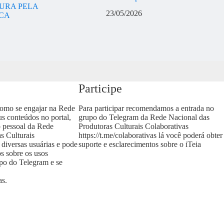
URA PELA
23/05/2026
ICA
Participe
como se engajar na Rede
Para participar recomendamos a entrada no
us conteúdos no portal,
grupo do Telegram da Rede Nacional das
o pessoal da Rede
Produtoras Culturais Colaborativas
s Culturais
https://t.me/colaborativas
lá você poderá obter
 diversas usuárias e pode
suporte e esclarecimentos sobre o iTeia
os sobre os usos
upo do Telegram e se
as
.