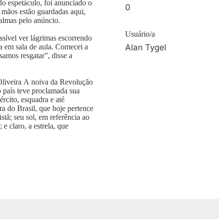
o espetáculo, foi anunciado o
0
 mãos estão guardadas aqui,
palmas pelo anúncio.
Usuário/a
ssível ver lágrimas escorrendo
na em sala de aula. Comecei a
Alan Tygel
samos resgatar”, disse a
Oliveira A noiva da Revolução
 país teve proclamada sua
ército, esquadra e até
ra do Brasil, que hoje pertence
tã; seu sol, em referência ao
 e claro, a estrela, que