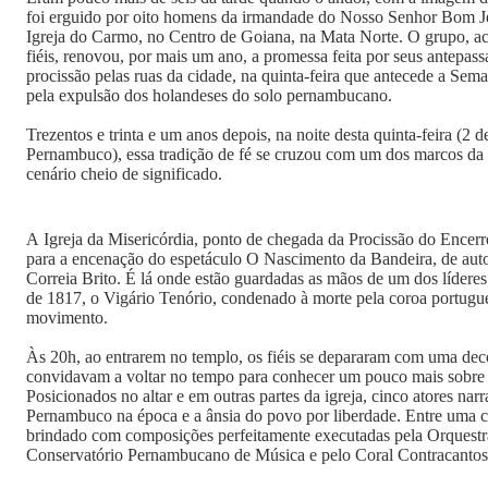
foi erguido por oito homens da irmandade do Nosso Senhor Bom Je
Igreja do Carmo, no Centro de Goiana, na Mata Norte. O grupo, 
fiéis, renovou, por mais um ano, a promessa feita por seus antepas
procissão pelas ruas da cidade, na quinta-feira que antecede a Se
pela expulsão dos holandeses do solo pernambucano.
Trezentos e trinta e um anos depois, na noite desta quinta-feira (2 d
Pernambuco), essa tradição de fé se cruzou com um dos marcos da 
cenário cheio de significado.
A Igreja da Misericórdia, ponto de chegada da Procissão do Encerro
para a encenação do espetáculo O Nascimento da Bandeira, de aut
Correia Brito. É lá onde estão guardadas as mãos de um dos líde
de 1817, o Vigário Tenório, condenado à morte pela coroa portugue
movimento.
Às 20h, ao entrarem no templo, os fiéis se depararam com uma dec
convidavam a voltar no tempo para conhecer um pouco mais sobre a
Posicionados no altar e em outras partes da igreja, cinco atores nar
Pernambuco na época e a ânsia do povo por liberdade. Entre uma ce
brindado com composições perfeitamente executadas pela Orquest
Conservatório Pernambucano de Música e pelo Coral Contracantos