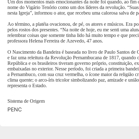
Um dos momentos mais emocionantes da noite foi quando, ao fim d
nome do Vigário Tenório como um dos líderes da revolução. “Suas
nesta Igreja”, informou o ator, que recebeu uma calorosa salva de 
Ao término, a platéia ovacionou, de pé, os atores e músicos. Era po
pelos rostos dos presentes. “Na noite de hoje, eu me senti uma alu
relembrar coisas que somente tinha lido há muito tempo e que preci
professora Helena Ferreira de Azevedo, 47 anos.
O Nascimento da Bandeira é baseada no livro de Paulo Santos de 
e faz uma releitura da Revolução Pernambucana de 1817, quando o
República e os brasileiros tiveram governo próprio, constituição, ex
embaixadas no exterior. Nesse período, foi criada a primeira bandei
a Pernambuco, com sua cruz vermelha, o ícone maior da religião cris
clima quente; o arco-íris tricolor simbolizando paz, amizade e união;
representa o Estado.
Sistema de Origem
PENC