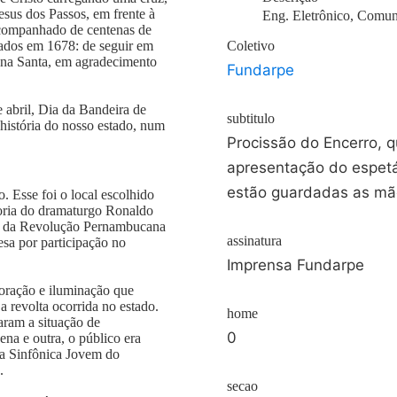
sus dos Passos, em frente à
Eng. Eletrônico, Comun
acompanhado de centenas de
sados em 1678: de seguir em
Coletivo
mana Santa, em agradecimento
Fundarpe
e abril, Dia da Bandeira de
subtitulo
história do nosso estado, num
Procissão do Encerro, 
apresentação do espet
estão guardadas as mã
. Esse foi o local escolhido
oria do dramaturgo Ronaldo
res da Revolução Pernambucana
assinatura
sa por participação no
Imprensa Fundarpe
oração e iluminação que
 revolta ocorrida no estado.
home
raram a situação de
0
na e outra, o público era
ra Sinfônica Jovem do
.
secao