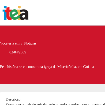
Pular
para
o
conteúdo
Você está em
/
Notícias
03/04/2009
Fé e história se encontram na igreja da Misericórdia, em Goiana
Descrição
Eram pouco mais de seis da tarde quando o andor, com a imagem d