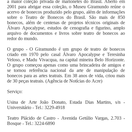
a maior coleção privada de marionetes do Brasil. Aberto em
2001 para abrigar essa coleção, o Museu Giramundo reúne o
acervo de bonecos produzido pelo grupo, além de informações
sobre o Teatro de Bonecos do Brasil. São mais de 850
bonecos, além de centenas de projetos técnicos originais de
Álvaro Apocalypse, estudos de cenografia e figurino, amplo
arquivo de documentos e livros sobre teatro de bonecos ao
redor do mundo.
O grupo - O Giramundo é um grupo de teatro de bonecos
criado em 1970 pelo casal Álvaro Apocalypse e Teresinha
Veloso, e Madu Vivacqua, na capital mineira Belo Horizonte.
O grupo começou apenas como uma brincadeira de amigos e
se tornou referência nacional da arte de manipulação de
bonecos para as artes teatrais. Em 38 anos de vida, criou mais
de 30 peças teatrais. (Agência de Notícias do Acre)
Serviço:
Usina de Arte João Donato, Estada Dias Martins, s/n -
Universitário - Tel.: 3229-4918
Teatro Plácido de Castro - Avenida Getúlio Vargas, 2.703 -
Bosque - Tel.: 3224-6890