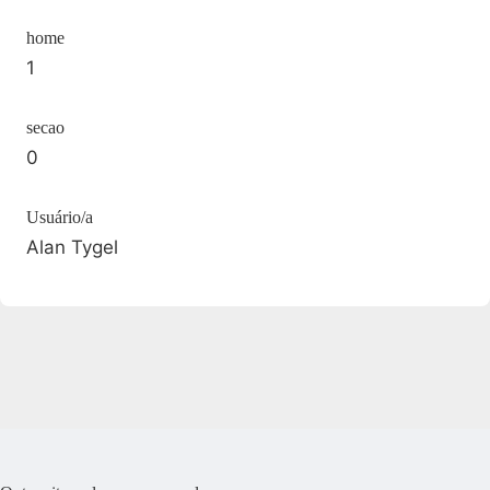
home
1
secao
0
Usuário/a
Alan Tygel