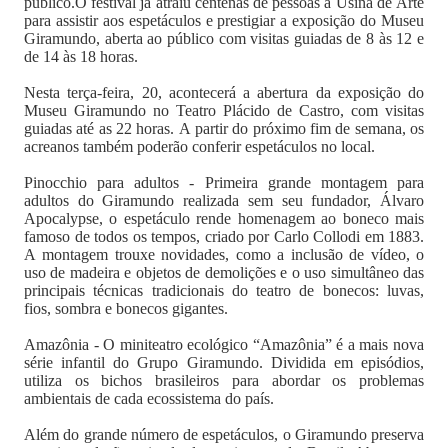
público.O festival já atraiu centenas de pessoas à Usina de Arte
para assistir aos espetáculos e prestigiar a exposição do Museu
Giramundo, aberta ao público com visitas guiadas de 8 às 12 e
de 14 às 18 horas.
Nesta terça-feira, 20, acontecerá a abertura da exposição do
Museu Giramundo no Teatro Plácido de Castro, com visitas
guiadas até as 22 horas. A partir do próximo fim de semana, os
acreanos também poderão conferir espetáculos no local.
Pinocchio para adultos - Primeira grande montagem para
adultos do Giramundo realizada sem seu fundador, Álvaro
Apocalypse, o espetáculo rende homenagem ao boneco mais
famoso de todos os tempos, criado por Carlo Collodi em 1883.
A montagem trouxe novidades, como a inclusão de vídeo, o
uso de madeira e objetos de demolições e o uso simultâneo das
principais técnicas tradicionais do teatro de bonecos: luvas,
fios, sombra e bonecos gigantes.
Amazônia - O miniteatro ecológico “Amazônia” é a mais nova
série infantil do Grupo Giramundo. Dividida em episódios,
utiliza os bichos brasileiros para abordar os problemas
ambientais de cada ecossistema do país.
Além do grande número de espetáculos, o Giramundo preserva