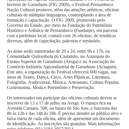
Inverno de Garanhuns (FIG 2009), o Festival Pernambuco
Nação Cultural promove, além das atrações artísticas, oficinas
culturais de múltiplas linguagens, contemplando a área de
formação e capacitação. O FIG 2009, promovido pelo
Governo do Estado, por meio da Fundação do Patrimônio
Histórico e Artístico de Pernambuco (Fundarpe), em parceria
com a prefeitura local, contará com 26 oficinas, de temáticas
diversas, além de capacitação, palestras e seminário.
As aulas serão ministradas de 20 a 24, entre 9h e 17h, na
Comunidade Quilombola do Castainho, na Autarquia do
Ensino Superior de Garanhuns (Aesga) e na Associação do
Comércio Indústria Agroindustrial de Garanhuns (Aciagam).
Este ano, a organização do Festival oferecerá 600 vagas, nas
áreas de Teatro, Dança, Circo, Artes Plásticas, Literatura,
Fotografia, Audiovisual, Música, Artesanato, Cultura Popular,
Gastronomia, Moda e Patrimônio e Preservação.
Os interessados em participar das oficinas culturais devem se
inscrever de 13 a 17 de julho, na Aesga. O espaço fica na
Avenida Caruaru, 508, no bairro de São Jose, e funciona das
8h às 12h e das 14h às 18h. É preciso atender ao público alvo e
faixa etária de cada oficina, além de apresentar um documento
de identificação. As inscrições são gratuitas. Mais informações
pelos telefones (81) 3184.3057/3014.