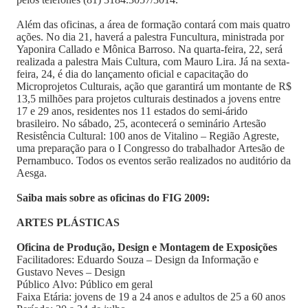
Além das oficinas, a área de formação contará com mais quatro
ações. No dia 21, haverá a palestra Funcultura, ministrada por
Yaponira Callado e Mônica Barroso. Na quarta-feira, 22, será
realizada a palestra Mais Cultura, com Mauro Lira. Já na sexta-
feira, 24, é dia do lançamento oficial e capacitação do
Microprojetos Culturais, ação que garantirá um montante de R$
13,5 milhões para projetos culturais destinados a jovens entre
17 e 29 anos, residentes nos 11 estados do semi-árido
brasileiro. No sábado, 25, acontecerá o seminário Artesão
Resistência Cultural: 100 anos de Vitalino – Região Agreste,
uma preparação para o I Congresso do trabalhador Artesão de
Pernambuco. Todos os eventos serão realizados no auditório da
Aesga.
Saiba mais sobre as oficinas do FIG 2009:
ARTES PLÁSTICAS
Oficina de Produção, Design e Montagem de Exposições
Facilitadores: Eduardo Souza – Design da Informação e
Gustavo Neves – Design
Público Alvo: Público em geral
Faixa Etária: jovens de 19 a 24 anos e adultos de 25 a 60 anos