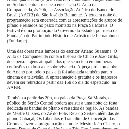
no Sertão Central, recebe a encenação O Auto da
Compadecida, às 20h, na Associação Atlética do Banco do
Brasil (AABB) de São José do Belmonte. A terceira noite de
programação será encerrada com as apresentações de grupos de
pífano e reisados no palco montado na Praça Sá Morais. O
festival é uma promoção do Governo do Estado, por meio da
Fundação do Patrimônio Histórico e Artístico de Pernambuco
(Fundarpe).
Uma das obras mais famosas do escritor Ariano Suassuna, O
Auto da Compadecida conta a história de Chicó e João Grilo,
dois personagens atrapalhados que se metem em inúmeras
confusões em busca de sobrevivência. A peça projetou a obra
de Ariano por todo o país e já foi adaptada também para o
cinema e a televisão. A apresentação é gratuita e os ingressos
devem ser retirados a partir das 16h do dia do espetáculo, na
AABB.
Também a partir das 20h, no palco da Praça Sá Morais, o
público do Sertão Central poderá assistir a uma noite de festa
dedicada às bandas de pífano e reisados da região. As bandas
de Mestre Ulisses, do Zé do Fole, Reis do Sertão, além das de
pífano Cabaçal, Os Liberatos e Trancilim de Conceição das
Crioulas fazem a programação da noite. Mestre João Cícero, o
grupo Dança de Coco de Umãs e o Trio Caruá completam os