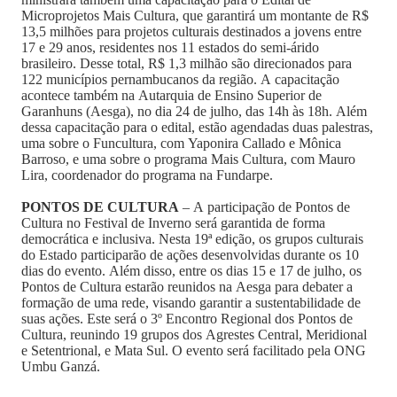
Microprojetos Mais Cultura, que garantirá um montante de R$
13,5 milhões para projetos culturais destinados a jovens entre
17 e 29 anos, residentes nos 11 estados do semi-árido
brasileiro. Desse total, R$ 1,3 milhão são direcionados para
122 municípios pernambucanos da região. A capacitação
acontece também na Autarquia de Ensino Superior de
Garanhuns (Aesga), no dia 24 de julho, das 14h às 18h. Além
dessa capacitação para o edital, estão agendadas duas palestras,
uma sobre o Funcultura, com Yaponira Callado e Mônica
Barroso, e uma sobre o programa Mais Cultura, com Mauro
Lira, coordenador do programa na Fundarpe.
PONTOS DE CULTURA
– A participação de Pontos de
Cultura no Festival de Inverno será garantida de forma
democrática e inclusiva. Nesta 19ª edição, os grupos culturais
do Estado participarão de ações desenvolvidas durante os 10
dias do evento. Além disso, entre os dias 15 e 17 de julho, os
Pontos de Cultura estarão reunidos na Aesga para debater a
formação de uma rede, visando garantir a sustentabilidade de
suas ações. Este será o 3º Encontro Regional dos Pontos de
Cultura, reunindo 19 grupos dos Agrestes Central, Meridional
e Setentrional, e Mata Sul. O evento será facilitado pela ONG
Umbu Ganzá.