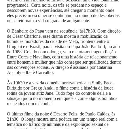
programada. Certa noite, os três se perdem no espaço e
descobrem novas experiências, até chegar o momento onde
eles precisam escolher se continuam no mundo de descobertas
ou se retornam a vida regrada de antigamente.
O Banheiro do Papa vem na sequência, às17h30. Com direção
de César Charlone, esse drama mostra a mobilização de
humildes moradores da cidade de Melo, fronteira entre o
Uruguai e o Brasil, para a visita do Papa João Paulo II, no ano
de 1988. Colado com o longa, vem o curta-metragem ficção
Entre Cores e Navalhas, com uma história de relacionamento
entre homem e mulher que não consegue ser qualificada dentro
das convenções sociais. A direção é assinada por Catarina
Accioly e Iberê Carvalho.
Às 19h30 é a vez da comédia norte-americana Smily Face.
Dirigido por Gregg Araki, o filme conta a história da louca
rotina da jovem atriz Jane. Tudo foge do controle dela e a
situação piora no momento em que ela come alguns bolinhos
recheados com maconha.
O último filme da noite é Deserto Feliz, de Paulo Caldas, às
21h30. O longa mostra uma poética em um tempo real com a
temática do tráfico de animais e da exploração sexual de