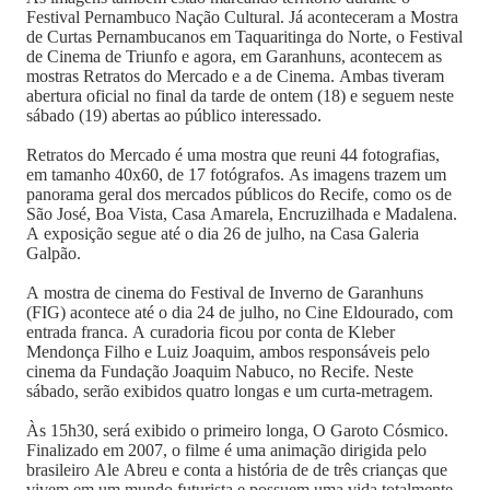
Festival Pernambuco Nação Cultural. Já aconteceram a Mostra
de Curtas Pernambucanos em Taquaritinga do Norte, o Festival
de Cinema de Triunfo e agora, em Garanhuns, acontecem as
mostras Retratos do Mercado e a de Cinema. Ambas tiveram
abertura oficial no final da tarde de ontem (18) e seguem neste
sábado (19) abertas ao público interessado.
Retratos do Mercado é uma mostra que reuni 44 fotografias,
em tamanho 40x60, de 17 fotógrafos. As imagens trazem um
panorama geral dos mercados públicos do Recife, como os de
São José, Boa Vista, Casa Amarela, Encruzilhada e Madalena.
A exposição segue até o dia 26 de julho, na Casa Galeria
Galpão.
A mostra de cinema do Festival de Inverno de Garanhuns
(FIG) acontece até o dia 24 de julho, no Cine Eldourado, com
entrada franca. A curadoria ficou por conta de Kleber
Mendonça Filho e Luiz Joaquim, ambos responsáveis pelo
cinema da Fundação Joaquim Nabuco, no Recife. Neste
sábado, serão exibidos quatro longas e um curta-metragem.
Às 15h30, será exibido o primeiro longa, O Garoto Cósmico.
Finalizado em 2007, o filme é uma animação dirigida pelo
brasileiro Ale Abreu e conta a história de de três crianças que
vivem em um mundo futurista e possuem uma vida totalmente