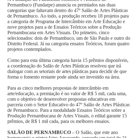
Pernambuco (Fundarpe) anuncia os premiados nas duas
categorias que faltavam dentro do 47º Salão de Artes Plásticas
de Pernambuco. Ao todo, a produção recebeu 18 projetos para
a categoria de Programa de Intercâmbio em Arte Educação e
nove projetos para a de Ensaios Teóricos sobre a Produção
Pernambucana em Artes Visuais. Do primeiro, cinco
selecionados: dois de Pernambuco, um de São Paulo e outro do
Distrito Federal. Já na categoria ensaios Teóricos, foram quatro
projetos contemplados.
Como para esta última categoria havia 15 prêmios disponíveis,
a coordenação do Salão de Artes Plásticas resolveu que irá
dialogar com as setoriais de artes plásticas para decidir de que
forma o fomento restante pode ainda ser investido na área.
Para as cinco melhores propostas de intercâmbio em
arte/educação, a premiação é no valor de R$ 5 mil, cada uma,
com o objetivo de desenvolver propostas educativas em
parceria com o Setor Educativo do 47º Salão de Artes Plásticas
de Pernambuco. Para a modalidade Ensaios Teóricos sobre a
Produção Pernambucana de Artes Visuais, o edital garante 15
prêmios, de R$ 1 mil cada, para os melhores ensaios.
SALÃO DE PERNAMBUCO
– O Salão, que este ano
homenageia o pintor Jairo Arcoverde, concede um total de 21