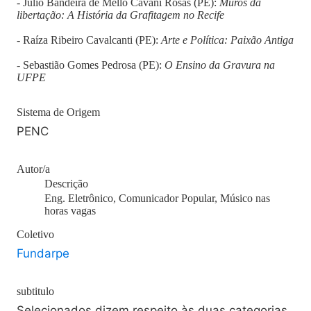
- Julio Bandeira de Mello Cavani Rosas (PE):
Muros da
libertação: A História da Grafitagem no Recife
- Raíza Ribeiro Cavalcanti (PE):
Arte e Política: Paixão Antiga
- Sebastião Gomes Pedrosa (PE):
O Ensino da Gravura na
UFPE
Sistema de Origem
PENC
Autor/a
Descrição
Eng. Eletrônico, Comunicador Popular, Músico nas
horas vagas
Coletivo
Fundarpe
subtitulo
Selecionados dizem respeito às duas categorias