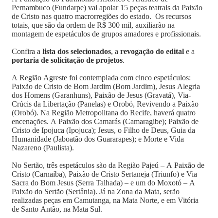
Pernambuco (Fundarpe) vai apoiar 15 peças teatrais da Paixão
de Cristo nas quatro macrorregiões do estado. Os recursos
totais, que são da ordem de R$ 300 mil, auxiliarão na
montagem de espetáculos de grupos amadores e profissionais.
Confira a
lista dos selecionados
, a
revogação do edital
e a
portaria de solicitação de projetos
.
A Região Agreste foi contemplada com cinco espetáculos:
Paixão de Cristo de Bom Jardim (Bom Jardim), Jesus Alegria
dos Homens (Garanhuns), Paixão de Jesus (Gravatá), Via-
Crúcis da Libertação (Panelas) e Orobó, Revivendo a Paixão
(Orobó). Na Região Metropolitana do Recife, haverá quatro
encenações. A Paixão dos Camarás (Camaragibe); Paixão de
Cristo de Ipojuca (Ipojuca); Jesus, o Filho de Deus, Guia da
Humanidade (Jaboatão dos Guararapes); e Morte e Vida
Nazareno (Paulista).
No Sertão, três espetáculos são da Região Pajeú – A Paixão de
Cristo (Carnaíba), Paixão de Cristo Sertaneja (Triunfo) e Via
Sacra do Bom Jesus (Serra Talhada) – e um do Moxotó – A
Paixão do Sertão (Sertânia). Já na Zona da Mata, serão
realizadas peças em Camutanga, na Mata Norte, e em Vitória
de Santo Antão, na Mata Sul.