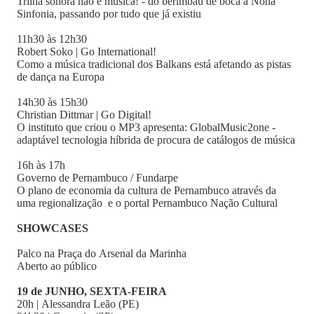
Trilha sonora não é música! - do berimbau de boca à Nona
Sinfonia, passando por tudo que já existiu
11h30 às 12h30
Robert Soko | Go International!
Como a música tradicional dos Balkans está afetando as pistas
de dança na Europa
14h30 às 15h30
Christian Dittmar | Go Digital!
O instituto que criou o MP3 apresenta: GlobalMusic2one -
adaptável tecnologia híbrida de procura de catálogos de música
16h às 17h
Governo de Pernambuco / Fundarpe
O plano de economia da cultura de Pernambuco através da
uma regionalização e o portal Pernambuco Nação Cultural
SHOWCASES
Palco na Praça do Arsenal da Marinha
Aberto ao público
19 de JUNHO, SEXTA-FEIRA
20h | Alessandra Leão (PE)