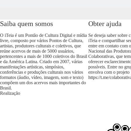
Saiba quem somos
Obter ajuda
O iTeia é um Pontão de Cultura Digital e mídia
Se deseja saber sobre 
livre, composto por vários Pontos de Cultura,
iTeia e compartilhar se
artistas, produtores culturais e coletivos, que
entre em contato com 
reúne acervos de mais de 5000 usuários,
Nacional das Produtora
pertencentes a mais de 1000 coletivos do Brasil
Colaborativas, que tem
e da América Latina. Criado em 2007, várias
oferecer esclareciment
manifestações artísticas, simpósios,
possíveis. Entre no gr
conferências e produções culturais nos vários
envolva com o projeto
formatos (áudio, vídeo, imagem, som e texto)
https://t.me/colaborativ
compõem um dos acervos mais importantes do
Brasil.
Realização