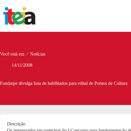
Pular
para
o
conteúdo
Você está em
/
Notícias
14/11/2008
Fundarpe divulga lista de habilitados para edital de Pontos de Cultura
Descrição
Os interessados em participar do I Concurso para Implementação d