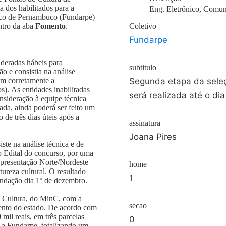
 dos habilitados para a
Eng. Eletrônico, Comun
tico de Pernambuco (Fundarpe)
ntro da aba
Fomento
.
Coletivo
Fundarpe
ideradas hábeis para
subtitulo
ão e consistia na análise
am corretamente a
Segunda etapa da seleçã
s). As entidades inabilitadas
será realizada até o di
onsideração à equipe técnica
a, ainda poderá ser feito um
de três dias úteis após a
assinatura
Joana Pires
ste na análise técnica e de
no Edital do concurso, por uma
epresentação Norte/Nordeste
home
tureza cultural. O resultado
1
undação dia 1º de dezembro.
s Cultura, do MinC, com a
secao
ento do estado. De acordo com
 mil reais, em três parcelas
0
 a Fundarpe, totalizando um