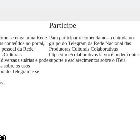
Participe
como se engajar na Rede
Para participar recomendamos a entrada no
us conteúdos no portal,
grupo do Telegram da Rede Nacional das
o pessoal da Rede
Produtoras Culturais Colaborativas
s Culturais
https://t.me/colaborativas
lá você poderá obter
 diversas usuárias e pode
suporte e esclarecimentos sobre o iTeia
os sobre os usos
upo do Telegram e se
as
.