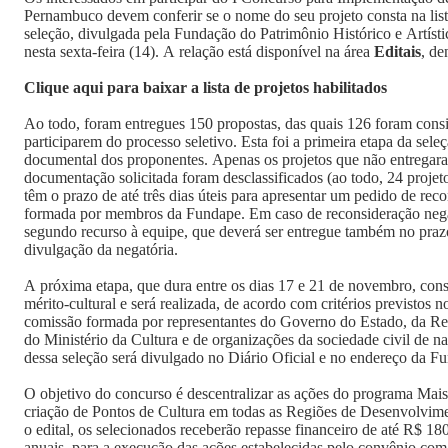
Pernambuco devem conferir se o nome do seu projeto consta na lista
seleção, divulgada pela Fundação do Patrimônio Histórico e Artís
nesta sexta-feira (14). A relação está disponível na área
Editais
, de
Clique aqui para baixar a lista de projetos habilitados
Ao todo, foram entregues 150 propostas, das quais 126 foram cons
participarem do processo seletivo. Esta foi a primeira etapa da seleç
documental dos proponentes. Apenas os projetos que não entregar
documentação solicitada foram desclassificados (ao todo, 24 projeto
têm o prazo de até três dias úteis para apresentar um pedido de rec
formada por membros da Fundape. Em caso de reconsideração negad
segundo recurso à equipe, que deverá ser entregue também no prazo 
divulgação da negatória.
A próxima etapa, que dura entre os dias 17 e 21 de novembro, consi
mérito-cultural e será realizada, de acordo com critérios previstos 
comissão formada por representantes do Governo do Estado, da R
do Ministério da Cultura e de organizações da sociedade civil de na
dessa seleção será divulgado no Diário Oficial e no endereço da F
O objetivo do concurso é descentralizar as ações do programa Mai
criação de Pontos de Cultura em todas as Regiões de Desenvolvim
o edital, os selecionados receberão repasse financeiro de até R$ 180
anuais, para a execução das ações estabelecidas pelo convênio com