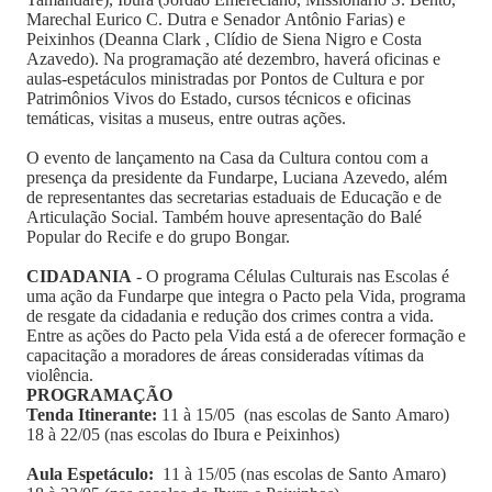
Marechal Eurico C. Dutra e Senador Antônio Farias) e
Peixinhos (Deanna Clark , Clídio de Siena Nigro e Costa
Azavedo). Na programação até dezembro, haverá oficinas e
aulas-espetáculos ministradas por Pontos de Cultura e por
Patrimônios Vivos do Estado, cursos técnicos e oficinas
temáticas, visitas a museus, entre outras ações.
O evento de lançamento na Casa da Cultura contou com a
presença da presidente da Fundarpe, Luciana Azevedo, além
de representantes das secretarias estaduais de Educação e de
Articulação Social. Também houve apresentação do Balé
Popular do Recife e do grupo Bongar.
CIDADANIA
- O programa Células Culturais nas Escolas é
uma ação da Fundarpe que integra o Pacto pela Vida, programa
de resgate da cidadania e redução dos crimes contra a vida.
Entre as ações do Pacto pela Vida está a de oferecer formação e
capacitação a moradores de áreas consideradas vítimas da
violência.
PROGRAMAÇÃO
Tenda Itinerante:
11 à 15/05 (nas escolas de Santo Amaro)
18 à 22/05 (nas escolas do Ibura e Peixinhos)
Aula Espetáculo:
11 à 15/05 (nas escolas de Santo Amaro)