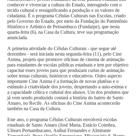
conhecer e vivenciar a cultura do Estado, interagindo com o
tecido cultural e ressignificando a produção e os valores de
cidadania. É o programa Células Culturais nas Escolas, criado
pelo Governo do Estado, por meio da Fundação do Patrimônio
Histórico e Artístico de Pernambuco (Fundarpe), que nesta
quarta-feira (6), na Casa da Cultura, teve sua programação
anunciada.
A primeira atividade do Células Culturais - que segue até
dezembro - será iniciada nesta segunda-feira (11), pelo Cine
Anima, projeto que promove oficinas de cinema de animação
para estudantes de escolas públicas estaduais e tem por objetivo
capacitar esses jovens para que produzam curtas de animação
sobre temas culturais, históricos e educativos. Outro aspecto
importante Cine Anima é a formação de novas platéias e o
estímulo à criatividade dos jovens, despertando a auto-estima e
a capacidade crítica e cultural dos alunos. Um dos produtos que
já vem sendo produzido contará a história do bairro de Santo
Amaro, no Recife. As oficinas do Cine Anima acontecerão
também na Casa da Cultura.
Este ano, o programa Células Culturais envolverá escolas
estaduais de Santo Amaro (José Maria, Estácio Coimbra,
Ulisses Pernambucano, Aníbal Fernandes e Almirante
Tamandaré), Ibura (Jordão Emereciano, Missionário S. Bento,