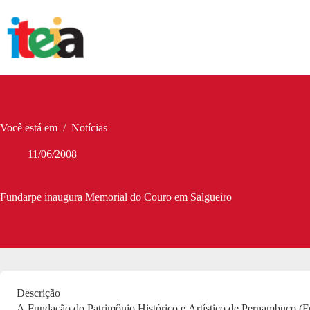
Pular
para
o
conteúdo
Você está em
/
Notícias
11/06/2008
Fundarpe inaugura Memorial do Couro em Salgueiro
Descrição
A Fundação do Patrimônio Histórico e Artístico de Pernambuco (F