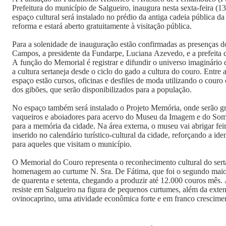
Prefeitura do município de Salgueiro, inaugura nesta sexta-feira (
espaço cultural será instalado no prédio da antiga cadeia pública d
reforma e estará aberto gratuitamente à visitação pública.
Para a solenidade de inauguração estão confirmadas as presenças
Campos, a presidente da Fundarpe, Luciana Azevedo, e a prefeita d
A função do Memorial é registrar e difundir o universo imaginário
a cultura sertaneja desde o ciclo do gado a cultura do couro. Entre a
espaço estão cursos, oficinas e desfiles de moda utilizando o cour
dos gibões, que serão disponibilizados para a população.
No espaço também será instalado o Projeto Memória, onde serão g
vaqueiros e aboiadores para acervo do Museu da Imagem e do So
para a memória da cidade. Na área externa, o museu vai abrigar feir
inserido no calendário turístico-cultural da cidade, reforçando a ide
para aqueles que visitam o município.
O Memorial do Couro representa o reconhecimento cultural do ser
homenagem ao curtume N. Sra. De Fátima, que foi o segundo maior
de quarenta e setenta, chegando a produzir até 12.000 couros mês.
resiste em Salgueiro na figura de pequenos curtumes, além da exten
ovinocaprino, uma atividade econômica forte e em franco crescime