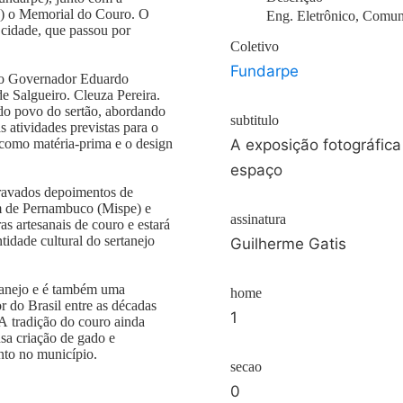
13) o Memorial do Couro. O
Eng. Eletrônico, Comun
a cidade, que passou por
Coletivo
Fundarpe
 do Governador Eduardo
e Salgueiro. Cleuza Pereira.
 do povo do sertão, abordando
subtitulo
s atividades previstas para o
o como matéria-prima e o design
A exposição fotográfic
espaço
ravados depoimentos de
m de Pernambuco (Mispe) e
assinatura
as artesanais de couro e estará
ntidade cultural do sertanejo
Guilherme Gatis
tanejo e é também uma
home
 do Brasil entre as décadas
1
 A tradição do couro ainda
sa criação de gado e
nto no município.
secao
0