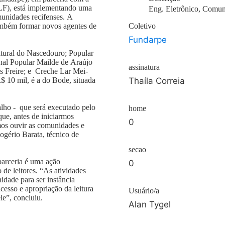
CLF), está implementando uma
Eng. Eletrônico, Comun
munidades recifenses. A
também formar novos agentes de
Coletivo
Fundarpe
ltural do Nascedouro; Popular
nal Popular Mailde de Araújo
assinatura
s Freire; e Creche Lar Mei-
$ 10 mil, é a do Bode, situada
Thaíla Correia
alho - que será executado pelo
home
ue, antes de iniciarmos
0
emos ouvir as comunidades e
Rogério Barata, técnico de
secao
parceria é uma ação
0
 de leitores. “As atividades
dade para ser instância
cesso e apropriação da leitura
Usuário/a
le”, concluiu.
Alan Tygel