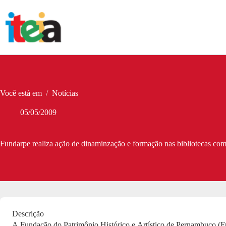
Pular
para
o
conteúdo
Você está em
/
Notícias
05/05/2009
Fundarpe realiza ação de dinaminzação e formação nas bibliotecas com
Descrição
A Fundação do Patrimônio Histórico e Artístico de Pernambuco (F