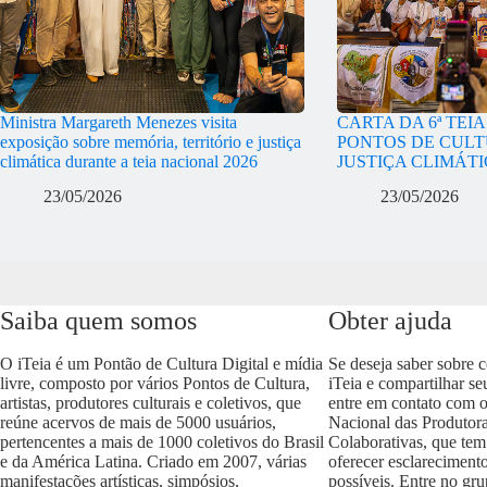
Ministra Margareth Menezes visita
CARTA DA 6ª TEI
exposição sobre memória, território e justiça
PONTOS DE CULT
climática durante a teia nacional 2026
JUSTIÇA CLIMÁT
23/05/2026
23/05/2026
Saiba quem somos
Obter ajuda
O iTeia é um Pontão de Cultura Digital e mídia
Se deseja saber sobre 
livre, composto por vários Pontos de Cultura,
iTeia e compartilhar se
artistas, produtores culturais e coletivos, que
entre em contato com 
reúne acervos de mais de 5000 usuários,
Nacional das Produtora
pertencentes a mais de 1000 coletivos do Brasil
Colaborativas, que tem
e da América Latina. Criado em 2007, várias
oferecer esclareciment
manifestações artísticas, simpósios,
possíveis. Entre no gr