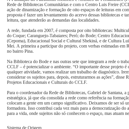
Rede de Bibliotecas Comunitárias e com o Centro Luis Freire (C
ação de dinamização e formação de oito espaços de leituras em co
proposta é fazer um levantamento do acervo dessas bibliotecas e 
leitura, que atenderão as demandas das localidades.
A rede, fundada em 2007, é composta por oito bibliotecas: Multicu
do Coque; Caranguejo-Tabaiares; Peró; do Bode; Centro Educacio
(Cepoma), Educacional Social e Cultural Shekiná, e de Cultura Lui
Mei. A primeira a participar do projeto, com verbas estimadas em R
no bairro Pina.
Na Biblioteca do Bode e nas outras sete que integram a rede o trab
CCLF – é potencializar o ambiente. “O importante desse projeto é q
qualquer atividade, vamos realizar um trabalho de diagnóstico. Ir
considerar os sujeitos para, depois, estruturarmos as ações”, disse 
Projetos Educacionais e Culturais do CCLF.
Para o coordenador da Rede de Bibliotecas, Gabriel de Santana, a 
estratégica, já que ela consolida a rede como referência na formação
colocam a gente em um campo significativo. Deixamos de ser só uni
formadora. Isso contribui cada vez mais para a democratização do a
para a vida, onde sujeitos não só conhecem o espaço, mas atuam ne
Sistema de Origem