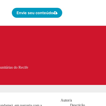
Envie seu conteúdo
unitárias do Recife
Autor/a
Descrição
undarpe), em parceria com a