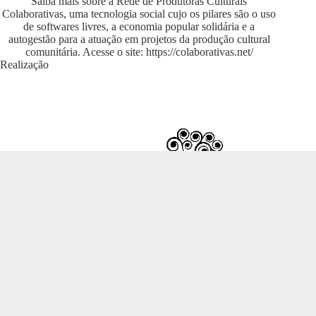
Saiba mais sobre a Rede de Produtoras Culturais
Colaborativas, uma tecnologia social cujo os pilares são o uso
de softwares livres, a economia popular solidária e a
autogestão para a atuação em projetos da produção cultural
comunitária. Acesse o site:
https://colaborativas.net/
Realização
Desenvolvido em
Tainacan
pela
Cooperativa EITA