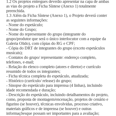
1.2 Os projetos entregues deverão apresentar na capa de ambas
as vias do projeto a Ficha Síntese (Anexo 1) totalmente
preenchida.
1.3 Além da Ficha Síntese (Anexo 1), o Projeto deverá conter
as seguintes informações:
- Nome do espetáculo;
- Nome do Grupo;
- Nome do representante do grupo (integrante do
grupo/produtor que será o único interlocutor com a equipe da
Galeria Olido), com cópias do RG e CPF;
- Cópia do DRT de integrantes do grupo (exceto espetáculos
musicais);
- Contatos do grupo/ representante: endereço completo,
telefones, e-mail;
- Relação do elenco completo (atores e diretor) e currículo
resumido de todos os integrantes;
- Ficha técnica completa do espetáculo, atualizada;
- Histórico (currículo/ release) do grupo;
- Sinopse do espetáculo para imprensa (4 linhas), incluindo
idade recomendada e duração;
- Descrição do espetáculo, incluindo detalhamentos do projeto,
como, proposta de montagem/encenação, projetos de cenário e
figurino (se houver), técnicas envolvidas, processo criativo,
materiais gráficos e de imprensa (se houver) e outras
informaçõesque possam ser importantes para a avaliação;