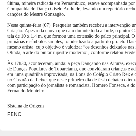
última, mineira radicada em Pernambuco, esteve acompanhada por q
Companhia de Dança Gisele Andrade, levando um repertório reche
canções do Mestre Gonzagão.
Nesta quinta-feira (07), Pesqueira também recebeu a intervenção ur
Criação. Apesar da chuva que caiu durante toda a tarde, o pintor C
tela de 10 x 1,4 m, que formou uma extensão do palco principal. O 
primárias e símbolos simples, foi idealizado a partir do projeto Da
mesmo artista, cujo objetivo é valorizar “os desenhos deixados nas 
Olinda, a arte do pintor rupestre moderno”, conforme relatou Frede
Às 17h30, aconteceram, ainda: a peça Dançando nas Alturas, execut
de Danças Populares de Tuparetama, que convidaram crianças e adu
em uma quadrilha improvisada, na Lona do Colégio Cristo Rei; e o 
no Casarão da Peixe, que neste primeiro dia de festa debateu o tem
com participação do jornalista e romancista, Homero Fonseca, e do e
Fernando Monteiro.
Sistema de Origem
PENC