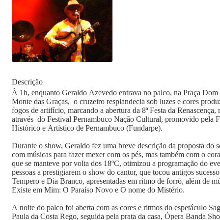
Descrição
À 1h, enquanto Geraldo Azevedo entrava no palco, na Praça Dom J
Monte das Graças, o cruzeiro resplandecia sob luzes e cores produ
fogos de artifício, marcando a abertura da 8ª Festa da Renascença, 
através do Festival Pernambuco Nação Cultural, promovido pela 
Histórico e Artístico de Pernambuco (Fundarpe).
Durante o show, Geraldo fez uma breve descrição da proposta do s
com músicas para fazer mexer com os pés, mas também com o cora
que se manteve por volta dos 18ºC, otimizou a programação do eve
pessoas a prestigiarem o show do cantor, que tocou antigos suce
Tempero e Dia Branco, apresentadas em ritmo de forró, além de mú
Existe em Mim: O Paraíso Novo e O nome do Mistério.
A noite do palco foi aberta com as cores e ritmos do espetáculo Sa
Paula da Costa Rego, seguida pela prata da casa, Ópera Banda Show