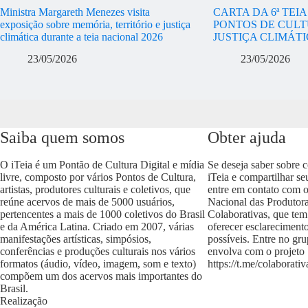
Ministra Margareth Menezes visita
CARTA DA 6ª TEI
exposição sobre memória, território e justiça
PONTOS DE CULT
climática durante a teia nacional 2026
JUSTIÇA CLIMÁT
23/05/2026
23/05/2026
Saiba quem somos
Obter ajuda
O iTeia é um Pontão de Cultura Digital e mídia
Se deseja saber sobre 
livre, composto por vários Pontos de Cultura,
iTeia e compartilhar se
artistas, produtores culturais e coletivos, que
entre em contato com 
reúne acervos de mais de 5000 usuários,
Nacional das Produtora
pertencentes a mais de 1000 coletivos do Brasil
Colaborativas, que tem
e da América Latina. Criado em 2007, várias
oferecer esclareciment
manifestações artísticas, simpósios,
possíveis. Entre no gr
conferências e produções culturais nos vários
envolva com o projeto
formatos (áudio, vídeo, imagem, som e texto)
https://t.me/colaborativ
compõem um dos acervos mais importantes do
Brasil.
Realização