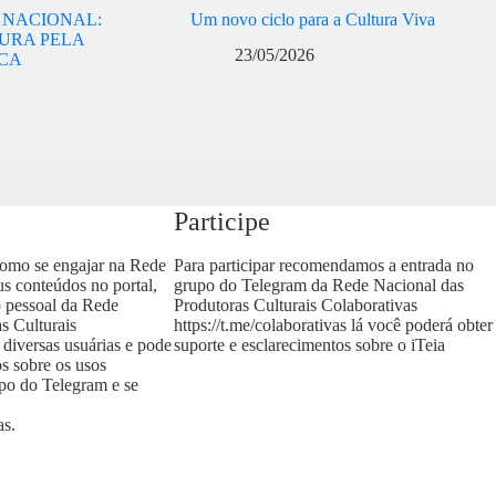
A NACIONAL:
Um novo ciclo para a Cultura Viva
URA PELA
23/05/2026
ICA
Participe
como se engajar na Rede
Para participar recomendamos a entrada no
us conteúdos no portal,
grupo do Telegram da Rede Nacional das
o pessoal da Rede
Produtoras Culturais Colaborativas
s Culturais
https://t.me/colaborativas
lá você poderá obter
 diversas usuárias e pode
suporte e esclarecimentos sobre o iTeia
os sobre os usos
upo do Telegram e se
as
.