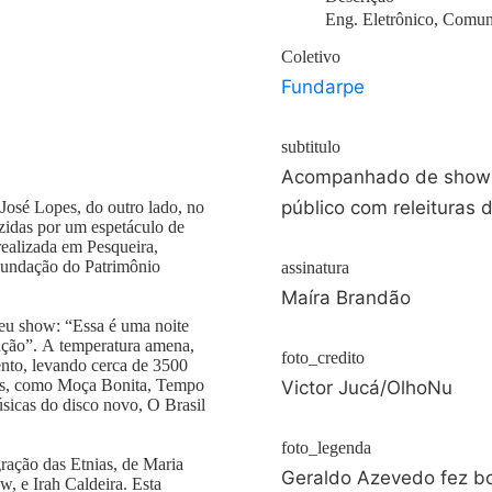
Eng. Eletrônico, Comun
Coletivo
Fundarpe
subtitulo
Acompanhado de show p
público com releituras 
osé Lopes, do outro lado, no
zidas por um espetáculo de
realizada em Pesqueira,
Fundação do Patrimônio
assinatura
Maíra Brandão
eu show: “Essa é uma noite
ção”. A temperatura amena,
foto_credito
nto, levando cerca de 3500
ssos, como Moça Bonita, Tempo
Victor Jucá/OlhoNu
sicas do disco novo, O Brasil
foto_legenda
gração das Etnias, de Maria
Geraldo Azevedo fez b
, e Irah Caldeira. Esta