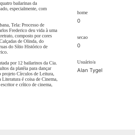
uatro bailarinas da
ado, especialmente, com
home
0
bana, Tela: Processo de
arlos Frederico deu vida à uma
retrato, composto por cores
secao
s Calçadas de Olinda, do
0
ruas do Sítio Histórico de
rico.
Usuário/a
ada por 12 bailarinos da Cia.
ltos da platéia para dançar
Alan Tygel
projeto Círculos de Leitura,
a Literatura é coisa de Cinema,
scritor e crítico de cinema,