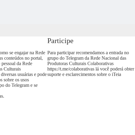
Participe
como se engajar na Rede
Para participar recomendamos a entrada no
us conteúdos no portal,
grupo do Telegram da Rede Nacional das
o pessoal da Rede
Produtoras Culturais Colaborativas
s Culturais
https://t.me/colaborativas
lá você poderá obter
 diversas usuárias e pode
suporte e esclarecimentos sobre o iTeia
os sobre os usos
upo do Telegram e se
as
.