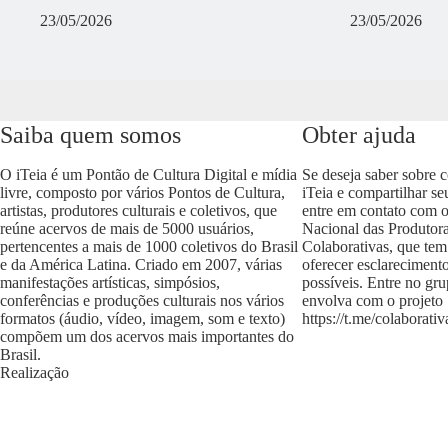
23/05/2026
23/05/2026
Saiba quem somos
Obter ajuda
O iTeia é um Pontão de Cultura Digital e mídia
Se deseja saber sobre 
livre, composto por vários Pontos de Cultura,
iTeia e compartilhar se
artistas, produtores culturais e coletivos, que
entre em contato com 
reúne acervos de mais de 5000 usuários,
Nacional das Produtora
pertencentes a mais de 1000 coletivos do Brasil
Colaborativas, que tem
e da América Latina. Criado em 2007, várias
oferecer esclareciment
manifestações artísticas, simpósios,
possíveis. Entre no gr
conferências e produções culturais nos vários
envolva com o projeto
formatos (áudio, vídeo, imagem, som e texto)
https://t.me/colaborativ
compõem um dos acervos mais importantes do
Brasil.
Realização