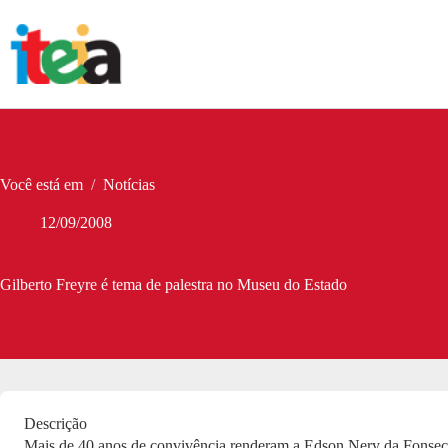
Pular
para
o
conteúdo
Você está em
/
Notícias
12/09/2008
Gilberto Freyre é tema de palestra no Museu do Estado
Descrição
Mais de 40 anos de convivência renderam a Edson Nery da Fonse