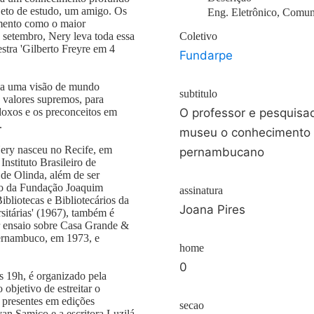
bjeto de estudo, um amigo. Os
Eng. Eletrônico, Comun
imento como o maior
e setembro, Nery leva toda essa
Coletivo
tra 'Gilberto Freyre em 4
Fundarpe
Tinha uma visão de mundo
subtitulo
 valores supremos, para
doxos e os preconceitos em
O professor e pesquisa
.
museu o conhecimento 
Nery nasceu no Recife, em
pernambucano
nstituto Brasileiro de
de Olinda, além de ser
ito da Fundação Joaquim
assinatura
ibliotecas e Bibliotecários da
Joana Pires
sitárias' (1967), também é
r ensaio sobre Casa Grande &
Pernambuco, em 1973, e
home
0
das 19h, é organizado pela
bjetivo de estreitar o
m presentes em edições
secao
van Samico e a escritora Luzilá