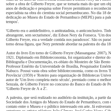
sobre a obra de Gilberto Freyre, que se tornaria mais do que um o
anos de dedicação e pesquisa sobre Freyre permitiram o reconhec
especialista na obra do cientista social pernambucano. No dia 18 d
dedicação ao Museu do Estado de Pernambuco (MEPE) para a pales
tempos'.
'Gilberto era o antidefinitivo, o antitratadista, o anticonclusivo. 
abrangente, sem sectarismos', diz Edson Nery da Fonseca. 'Um dos
Gilberto Freyre, era a verdade contida nos paradoxos'. São os para
torno dessa figura, que Nery pretende abordar na palestra do dia 18
Autor do livro Em torno de Gilberto Freyre (Massangana: 2007), 
1921. Diplomado em Biblioteconomia, foi organizador e diretor do I
Bibliografia e Documentação, ex-oblato do Mosteiro de São Bento 
Professor Emérito da Universidade de Brasília, Pesquisador Emér
Nabuco. Possui vasta obra sobre biblioteconomia, como os livros 'B
Província' (1959) e 'Roteiro para organização de Bibliotecas Univer
autor de 'Um livro completa meio século', premiado como o melho
Senzala, de Gilberto Freyre no concurso do Banco do Estado de 
'Gilberto Freyre de A a Z'.
A palestra, que será realizado no auditório da instituição, a partir 
Sociedade dos Amigos do Museu do Estado de Pernambuco, com o o
contato entre o Museu e o público interessado em arte. Já estivera
anteriores os artistas plásticos João Câmara, José Carlos Viana, Gil