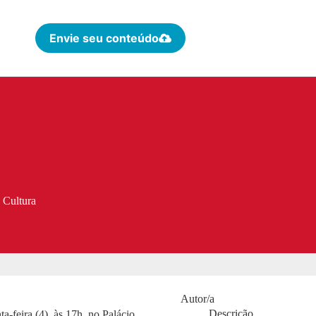
Envie seu conteúdo
 Cultura
Autor/a
Descrição
-feira (4), às 17h, no Palácio