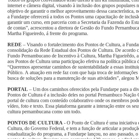
internet e câmera digital, visando à inclusão dos grupos populares 
objetivo de garantir o melhor aproveitamento dessa característica, 
a Fundarpe oferecerá a todos os Pontos uma capacitação de inclus
garantir um curso, em parceria com a Secretaria da Fazenda do Esta
de contas”, acrescentou a diretora de Gestão do Fundo Pernambuca
Martha Figueiredo, á frente do programa.
REDE
– Visando o fortalecimento dos Pontos de Cultura, a Funda
consolidação da Rede Estadual dos Pontos de Cultura. De acordo c
Fundo Pernambucano de Incentivo à Cultura, Martha Figueirêdo, a 
aos Pontos de Cultura uma participação efetiva na política pública 
“Queremos apresentar caminhos de sustentabilidade a essas institu
Público. A atuação em rede faz com que haja troca de informações e
busca de soluções para a manutenção de suas atividades”, alegou M
PORTAL
– Um dos caminhos oferecidos pela Fundarpe para a di
Pontos de Cultura é a inclusão deles no portal Pernambuco Nação C
portal de cultura com conteúdo colaborativo onde os membros pod
vídeo, foto e texto. Essa plataforma garante a interação entre os seus
cultura pernambucana como um todo.
PONTOS DE CULTURA
- O Ponto de Cultura é uma iniciativa
Cultura, do Governo Federal, e tem a função de articular a produçã
estadualização do programa, a Fundarpe lançou, no ano passado, o p