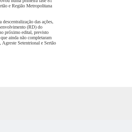
provou numa primeira fase 81
rtão e Região Metropolitana
a descentralização das ações,
esenvolvimento (RD) do
o próximo edital, previsto
s que ainda não completaram
Agreste Setentrional e Sertão