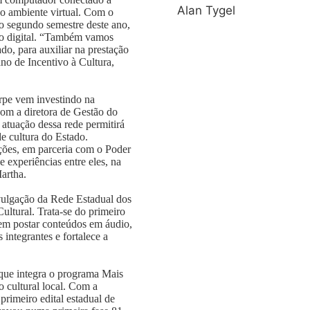
Alan Tygel
no ambiente virtual. Com o
no segundo semestre deste ano,
ão digital. “Também vamos
do, para auxiliar na prestação
no de Incentivo à Cultura,
rpe vem investindo na
om a diretora de Gestão do
atuação dessa rede permitirá
de cultura do Estado.
ições, em parceria com o Poder
 experiências entre eles, na
artha.
vulgação da Rede Estadual dos
ultural. Trata-se do primeiro
em postar conteúdos em áudio,
 integrantes e fortalece a
 que integra o programa Mais
o cultural local. Com a
rimeiro edital estadual de