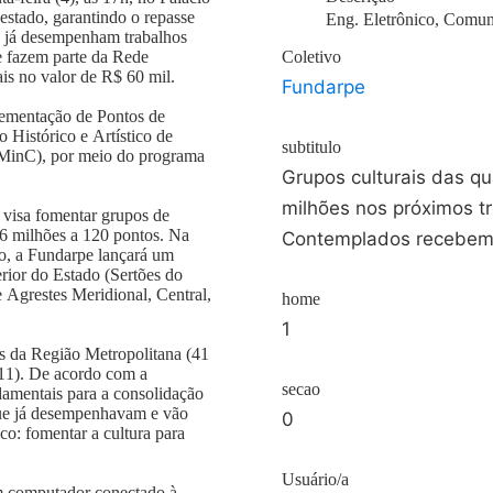
stado, garantindo o repasse
Eng. Eletrônico, Comun
e já desempenham trabalhos
ue fazem parte da Rede
Coletivo
ais no valor de R$ 60 mil.
Fundarpe
lementação de Pontos de
 Histórico e Artístico de
subtitulo
(MinC), por meio do programa
Grupos culturais das q
milhões nos próximos tr
e visa fomentar grupos de
1,6 milhões a 120 pontos. Na
Contemplados recebem k
ho, a Fundarpe lançará um
erior do Estado (Sertões do
e Agrestes Meridional, Central,
home
1
is da Região Metropolitana (41
(11). De acordo com a
secao
damentais para a consolidação
que já desempenhavam e vão
0
ico: fomentar a cultura para
Usuário/a
om computador conectado à