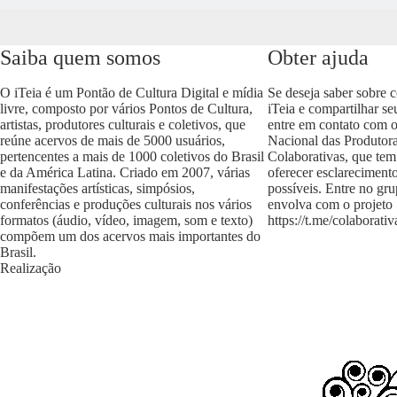
Saiba quem somos
Obter ajuda
O iTeia é um Pontão de Cultura Digital e mídia
Se deseja saber sobre 
livre, composto por vários Pontos de Cultura,
iTeia e compartilhar se
artistas, produtores culturais e coletivos, que
entre em contato com 
reúne acervos de mais de 5000 usuários,
Nacional das Produtora
pertencentes a mais de 1000 coletivos do Brasil
Colaborativas, que tem
e da América Latina. Criado em 2007, várias
oferecer esclareciment
manifestações artísticas, simpósios,
possíveis. Entre no gr
conferências e produções culturais nos vários
envolva com o projeto
formatos (áudio, vídeo, imagem, som e texto)
https://t.me/colaborativ
compõem um dos acervos mais importantes do
Brasil.
Realização