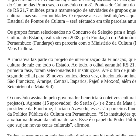
do Campo das Princesas, o convênio com 81 Pontos de Cultura do e
de R$ 21,7 milhões para a manutenção de atividades de grupos qu
culturais nas suas comunidades. O repasse a essas instituições – q
Estadual de Pontos de Cultura – será efetuado em três parcelas anu
Os grupos foram selecionados no Concurso de Seleção para a Imp
Cultura do Estado, realizado em 2008, pela Fundação do Patrimônio
Pernambuco (Fundarpe) em parceria com o Ministério da Cultura 
Mais Cultura.
A iniciativa faz parte do projeto de interiorização da Fundação, qu
cultura de raiz em todo o Estado. Ao todo, o edital garantirá R$ 2
primeira fase, foram selecionadas 81 instituições. Até o fim de jun
segundo edital para 39 novos pontos, dessa vez, direcionado ao int
São Francisco, Araripe, Central, Itaparica, Pajeú e Moxotó, além d
Setentrional e Mata Sul)
O convênio assinado pelo governador beneficiará coletivos cultura
projetos), Agreste (15 aprovados), do Sertão (14) e Zona da Mata 
presidente da Fundarpe, Luciana Azevedo, esses são parceiros fun
da Política Pública de Cultura em Pernambuco. “São instituições 
auxiliar na difusão da cultura de raiz. Esse é o papel do Poder Públ
que surjam novas cenas culturais”, afirmou.
Todos os grupos conveniados terão direito a um kit multimídia, c