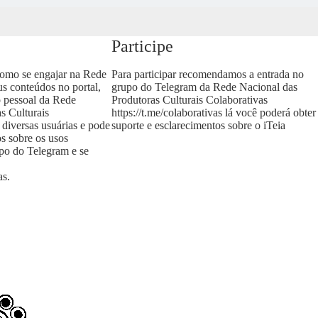
Participe
como se engajar na Rede
Para participar recomendamos a entrada no
us conteúdos no portal,
grupo do Telegram da Rede Nacional das
o pessoal da Rede
Produtoras Culturais Colaborativas
s Culturais
https://t.me/colaborativas
lá você poderá obter
 diversas usuárias e pode
suporte e esclarecimentos sobre o iTeia
os sobre os usos
upo do Telegram e se
as
.