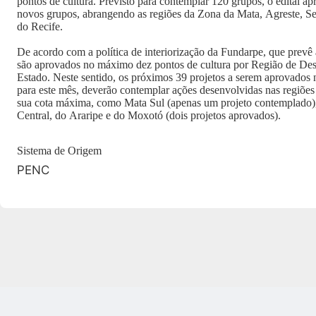
pontos de cultura. Previsto para contemplar 120 grupos, o edital a
novos grupos, abrangendo as regiões da Zona da Mata, Agreste, Se
do Recife.
De acordo com a política de interiorização da Fundarpe, que prevê 
são aprovados no máximo dez pontos de cultura por Região de D
Estado. Neste sentido, os próximos 39 projetos a serem aprovados n
para este mês, deverão contemplar ações desenvolvidas nas regiõe
sua cota máxima, como Mata Sul (apenas um projeto contemplado), 
Central, do Araripe e do Moxotó (dois projetos aprovados).
Sistema de Origem
PENC