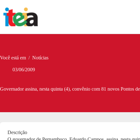
Pular
para
o
conteúdo
Você está em
/
Notícias
03/06/2009
Governador assina, nesta quinta (4), convênio com 81 novos Pontos de
Descrição
O governador de Pernambuco, Eduardo Campos, assina, nesta quinta