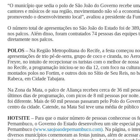
“O município que sedia o polo de São João do Governo recebe uma
cantores e músicos de sua região, movimentando não só a economi
promovendo o desenvolvimento local”, avaliou a presidente da Fu
O número total de apresentações no São João do Estado foi de 389,
nos palcos. Além disso, foram contratados 74 pessoas das equipes t
diretamente nos palcos.
POLOS
– Na Região Metropolitana do Recife, a festa começou no
apresentações de trio pé-de-serra, grupo de coco e ciranda, no Aero
Freyre, no intuito de recepcionar os turistas com o melhor de nossa
no Recife, a programação iniciou-se no dia 12, com foco na cultur
montados polos no Fortim, e outros dois no Sítio de Seu Reis, no 
Rabeca, em Cidade Tabajara.
Na Zona da Mata, o palco de Aliança recebeu cerca de 36 mil pess
últimos dias de programação, com picos de 8 mil pessoas por noit
foi diferente. Mais de 60 mil pessoas passaram pelo Polo do Gove
centro da cidade. Catende, na Mata Sul teve uma média de público 
HOTSITE
– Para que o maior número de pessoas conhecesse os fe
Pernambuco, o Governo do Estado desenvolveu um site especial pa
Pernambuco (
www.saojoaodepernambuco.com).
Na página, o inte
diversos municípios comemoram as festas juninas, além de acessar 