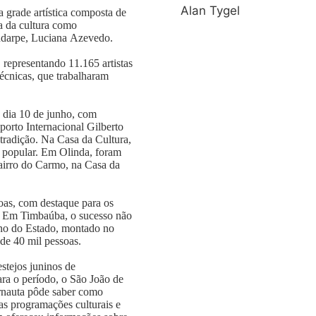
Alan Tygel
 grade artística composta de
a da cultura como
ndarpe, Luciana Azevedo.
 representando 11.165 artistas
écnicas, que trabalharam
 dia 10 de junho, com
porto Internacional Gilberto
 tradição. Na Casa da Cultura,
a popular. Em Olinda, foram
bairro do Carmo, na Casa da
oas, com destaque para os
e. Em Timbaúba, o sucesso não
rno do Estado, montado no
de 40 mil pessoas.
stejos juninos de
ra o período, o São João de
rnauta pôde saber como
as programações culturais e