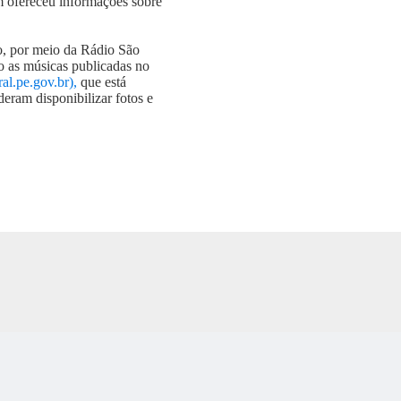
m ofereceu informações sobre
do, por meio da Rádio São
o as músicas publicadas no
l.pe.gov.br),
que está
eram disponibilizar fotos e