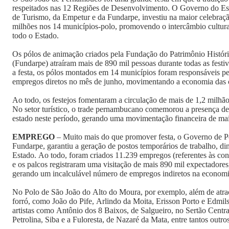
respeitados nas 12 Regiões de Desenvolvimento. O Governo do Est
de Turismo, da Empetur e da Fundarpe, investiu na maior celebraçã
milhões nos 14 municípios-polo, promovendo o intercâmbio cultural 
todo o Estado.
Os pólos de animação criados pela Fundação do Patrimônio Histór
(Fundarpe) atraíram mais de 890 mil pessoas durante todas as fest
a festa, os pólos montados em 14 municípios foram responsáveis pe
empregos diretos no mês de junho, movimentando a economia das c
Ao todo, os festejos fomentaram a circulação de mais de 1,2 milhão
No setor turístico, o trade pernambucano comemorou a presença de 
estado neste período, gerando uma movimentação financeira de ma
EMPREGO
– Muito mais do que promover festa, o Governo de 
Fundarpe, garantiu a geração de postos temporários de trabalho, 
Estado. Ao todo, foram criados 11.239 empregos (referentes às contr
e os palcos registraram uma visitação de mais 890 mil expectadores,
gerando um incalculável número de empregos indiretos na economi
No Polo de São João do Alto do Moura, por exemplo, além de atraç
forró, como João do Pife, Arlindo da Moita, Erisson Porto e Edmil
artistas como Antônio dos 8 Baixos, de Salgueiro, no Sertão Centra
Petrolina, Siba e a Fuloresta, de Nazaré da Mata, entre tantos outros