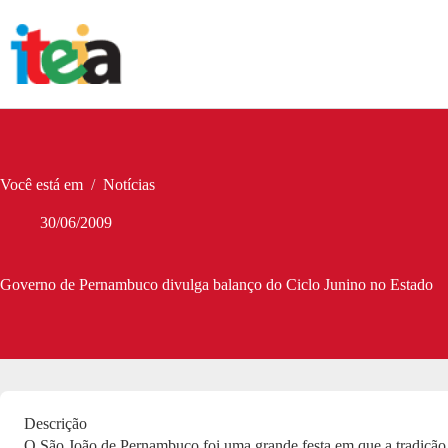
Pular
para
o
conteúdo
Você está em
/
Notícias
30/06/2009
Governo de Pernambuco divulga balanço do Ciclo Junino no Estado
Descrição
O São João de Pernambuco foi uma grande festa em que a tradição fo