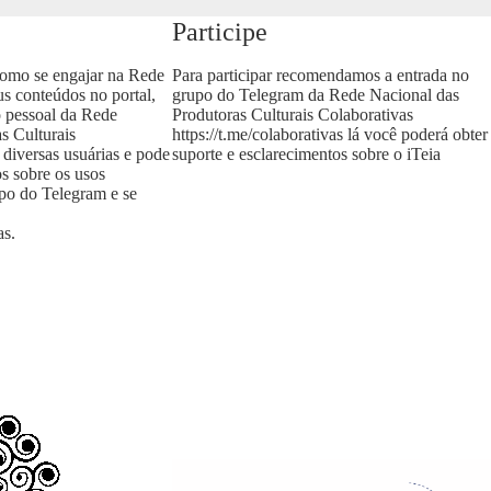
Participe
como se engajar na Rede
Para participar recomendamos a entrada no
us conteúdos no portal,
grupo do Telegram da Rede Nacional das
o pessoal da Rede
Produtoras Culturais Colaborativas
s Culturais
https://t.me/colaborativas
lá você poderá obter
 diversas usuárias e pode
suporte e esclarecimentos sobre o iTeia
os sobre os usos
upo do Telegram e se
as
.