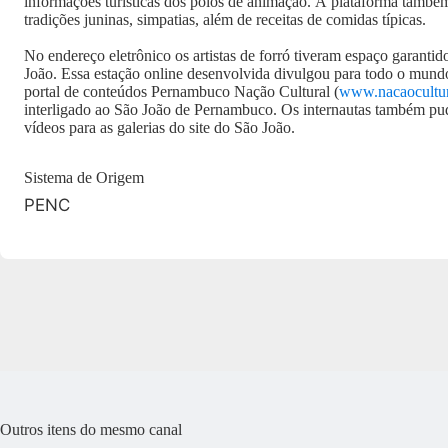
informações turísticas dos polos de animação. A plataforma també
tradições juninas, simpatias, além de receitas de comidas típicas.
No endereço eletrônico os artistas de forró tiveram espaço garanti
João. Essa estação online desenvolvida divulgou para todo o mund
portal de conteúdos Pernambuco Nação Cultural (
www.nacaocultura
interligado ao São João de Pernambuco. Os internautas também pud
vídeos para as galerias do site do São João.
Sistema de Origem
PENC
Outros itens do mesmo canal