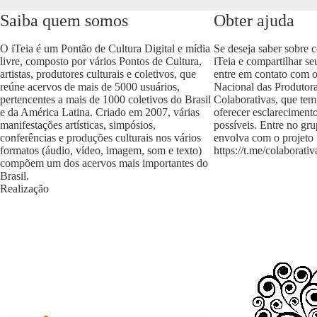
Saiba quem somos
Obter ajuda
O iTeia é um Pontão de Cultura Digital e mídia
Se deseja saber sobre 
livre, composto por vários Pontos de Cultura,
iTeia e compartilhar se
artistas, produtores culturais e coletivos, que
entre em contato com 
reúne acervos de mais de 5000 usuários,
Nacional das Produtora
pertencentes a mais de 1000 coletivos do Brasil
Colaborativas, que tem
e da América Latina. Criado em 2007, várias
oferecer esclareciment
manifestações artísticas, simpósios,
possíveis. Entre no gr
conferências e produções culturais nos vários
envolva com o projeto
formatos (áudio, vídeo, imagem, som e texto)
https://t.me/colaborativ
compõem um dos acervos mais importantes do
Brasil.
Realização