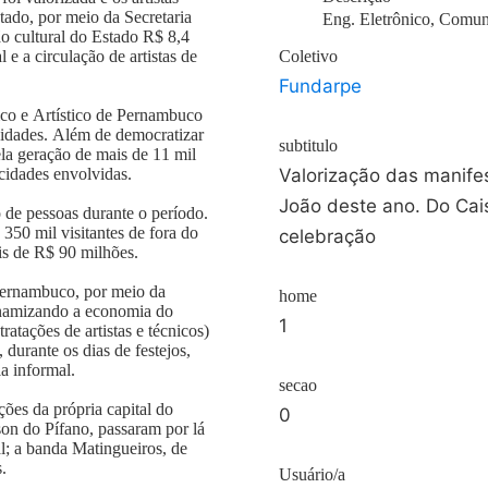
ado, por meio da Secretaria
Eng. Eletrônico, Comun
o cultural do Estado R$ 8,4
e a circulação de artistas de
Coletivo
Fundarpe
ico e Artístico de Pernambuco
ividades. Além de democratizar
subtitulo
la geração de mais de 11 mil
idades envolvidas.
Valorização das manife
João deste ano. Do Cais
 de pessoas durante o período.
350 mil visitantes de fora do
celebração
is de R$ 90 milhões.
Pernambuco, por meio da
home
dinamizando a economia do
1
atações de artistas e técnicos)
 durante os dias de festejos,
a informal.
secao
ões da própria capital do
0
son do Pífano, passaram por lá
l; a banda Matingueiros, de
.
Usuário/a