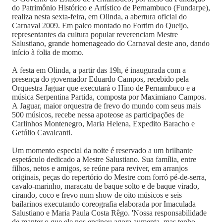
do Patrimônio Histórico e Artístico de Pernambuco (Fundarpe),
realiza nesta sexta-feira, em Olinda, a abertura oficial do
Carnaval 2009. Em palco montado no Fortim do Queijo,
representantes da cultura popular reverenciam Mestre
Salustiano, grande homenageado do Carnaval deste ano, dando
início à folia de momo.
A festa em Olinda, a partir das 19h, é inaugurada com a
presença do governador Eduardo Campos, recebido pela
Orquestra Jaguar que executará o Hino de Pernambuco e a
música Serpentina Partida, composta por Maximiano Campos.
A Jaguar, maior orquestra de frevo do mundo com seus mais
500 músicos, recebe nessa apoteose as participações de
Carlinhos Montenegro, Maria Helena, Expedito Baracho e
Getúlio Cavalcanti.
Um momento especial da noite é reservado a um brilhante
espetáculo dedicado a Mestre Salustiano. Sua família, entre
filhos, netos e amigos, se reúne para reviver, em arranjos
originais, peças do repertório do Mestre com forró pé-de-serra,
cavalo-marinho, maracatu de baque solto e de baque virado,
cirando, coco e frevo num show de oito músicos e seis
bailarinos executando coreografia elaborada por Imaculada
Salustiano e Maria Paula Costa Rêgo. 'Nossa responsabilidade
de manter o que ele nos ensinou agora aumenta, mas tenho