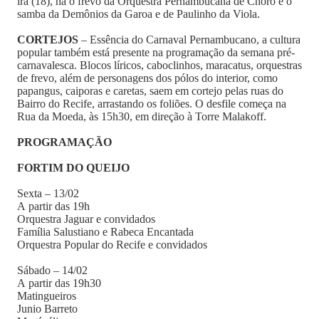
ira (18), há o frevo da Orquestra Pernambucana de Choro e o
samba da Demônios da Garoa e de Paulinho da Viola.
CORTEJOS
– Essência do Carnaval Pernambucano, a cultura
popular também está presente na programação da semana pré-
carnavalesca. Blocos líricos, caboclinhos, maracatus, orquestras
de frevo, além de personagens dos pólos do interior, como
papangus, caiporas e caretas, saem em cortejo pelas ruas do
Bairro do Recife, arrastando os foliões. O desfile começa na
Rua da Moeda, às 15h30, em direção à Torre Malakoff.
PROGRAMAÇÃO
FORTIM DO QUEIJO
Sexta – 13/02
A partir das 19h
Orquestra Jaguar e convidados
Família Salustiano e Rabeca Encantada
Orquestra Popular do Recife e convidados
Sábado – 14/02
A partir das 19h30
Matingueiros
Junio Barreto