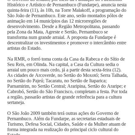
Histórico e Artístico de Pernambuco (Fundarpe), anuncia nesta
quinta-feira (11), às 10h, na Torre Malakoff, a programação do
São João de Pernambuco. Este ano, serão montados pólos de
animação em 14 municípios das 12 microrregiões de
desenvolvimento. Desde a Região Metropolitana, passando
pela Zona da Mata, Agreste e Sertão, Pernambuco se
transforma num grande arraial. A proposta da Fundarpe é
descentralizar os investimentos e promover o intercâmbio entre
artistas do Estado.
Na RMR, o forró toma conta da Casa da Rabeca e do Sítio de
Seu Reis, em Olinda. Na capital, a Casa da Cultura sedia o
arraial um pouco mais cedo, já a partir desta sexta-feira (12).
As cidades de Arcoverde, no Sertão do Moxotó; Serra Talhada,
no Sertão do Pajeú; Tacaratu, no Sertão de Itaparica;
Parnamirim, no Sertão Central; Araripina, Sertão do Araripe; e
Cabrobó, Sertão do São Francisco, completam a festa. Por toda
a região, passarão artistas de grande referência para a cultura
sertaneja.
O São João 2009 também terá outras ações do Governo de
Pernambuco. Além da Fundarpe, as secretarias estaduais de
Turismo, Defesa Social, Cidades, Saúde e da Mulher atuam de
forma integrada na realização do principal ciclo cultural do
Estado.