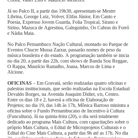
Já no Palco II, a partir das 19h30, apresentam-se Mestre
Librina, George Luiz, Volver, Elifas Júnior, Em Canto e
Poesia, Expresso Jovem Guarda, Folia Tropical, Sirano e
Sirino, Mazuca de Agrestina, Galeguinho, Os Cabras do Forró
e Nádia Maia.
No Palco Pernambuco Nação Cultural, montado no Parque de
Eventos Chucre Mussa Zarzar, passarão nomes de peso da
música brasileira e do estado. A programação também se inicia
no dia 20, a partir das 22h, com shows de Banda Sou Reggae,
O Rappa, Maurício Ramalho, Joana, Marcos de Lima e
Alcione.
OFICINAS
– Em Gravatá, serão realizadas quatro oficinas e
palestras institucionais, que serão realizadas na Escola Estadual
Devaldo Borges, na Avenida Joaquim Didier, s/n, Centro.
Entre os dias 18 e 2, haverá a oficina de Elaboração de
Projetos; no dia 19, das 14h às 17h, Mônica Barroso ministra a
oficina sobre o Fundo Pernambucano de Incentivo à Cultura
(Funcultura). Já na quinta-feira (20), o dia será totalmente
dedicado ao programa Mais Cultura, com capacitações sobre o
próprio Mais Cultura, o Edital de Microprojetos Culturais e o
Edital do Cine Mais Cultura, a partir das 9h até as 17h. No dia