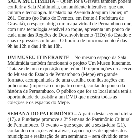
SALA MULTIMÍDIA
– Quem for à Gravatá também poderá
conferir a Sala Multimídia, um ambiente interativo, que une
cultura e tecnologia. Instalado na Avenida Joaquim Didier, nº
261, Centro (no Pátio de Eventos, em frente à Prefeitura de
Gravatá), o espaço abriga um mapa virtual de Pernambuco que,
com uma tecnologia sensível ao toque, apresenta um pouco de
cada uma das Regiões de Desenvolvimento (RDs) do Estado e
suas expressões culturais. O horário de funcionamento é das
9h às 12h e das 14h às 18h.
UM MUSEU ITINERANTE –
No mesmo espaço da Sala
Multimídia também funcionará o projeto Um Museu Itinerante.
Trata-se de uma exposição que reúne 10 reproduções do acervo
do Museu do Estado de Pernambuco (Mepe) em grande
formato, acompanhadas de uma cartilha com ilustrações em
policromia (impressão em quatro cores), contando pouco da
história de Pernambuco. O público que for ao local ainda terá a
oportunidade de assistir a um DVD que mostra todas as
coleções e os espaços do Mepe.
SEMANA DO PATRIMÔNIO –
A partir desta segunda-feira
(17), a Fundarpe promove a 2ª Semana do Patrimônio Cultural
de Pernambuco. O evento – que segue até a sexta-feira (21),
contando com ações educativas, capacitações de agentes dos
municípios e realização de um seminário – será dividido entre