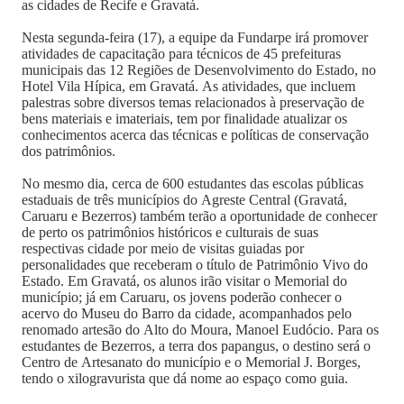
as cidades de Recife e Gravatá.
Nesta segunda-feira (17), a equipe da Fundarpe irá promover
atividades de capacitação para técnicos de 45 prefeituras
municipais das 12 Regiões de Desenvolvimento do Estado, no
Hotel Vila Hípica, em Gravatá. As atividades, que incluem
palestras sobre diversos temas relacionados à preservação de
bens materiais e imateriais, tem por finalidade atualizar os
conhecimentos acerca das técnicas e políticas de conservação
dos patrimônios.
No mesmo dia, cerca de 600 estudantes das escolas públicas
estaduais de três municípios do Agreste Central (Gravatá,
Caruaru e Bezerros) também terão a oportunidade de conhecer
de perto os patrimônios históricos e culturais de suas
respectivas cidade por meio de visitas guiadas por
personalidades que receberam o título de Patrimônio Vivo do
Estado. Em Gravatá, os alunos irão visitar o Memorial do
município; já em Caruaru, os jovens poderão conhecer o
acervo do Museu do Barro da cidade, acompanhados pelo
renomado artesão do Alto do Moura, Manoel Eudócio. Para os
estudantes de Bezerros, a terra dos papangus, o destino será o
Centro de Artesanato do município e o Memorial J. Borges,
tendo o xilogravurista que dá nome ao espaço como guia.