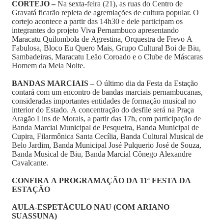
CORTEJO –
Na sexta-feira (21), as ruas do Centro de
Gravatá ficarão repleta de agremiações de cultura popular. O
cortejo acontece a partir das 14h30 e dele participam os
integrantes do projeto Viva Pernambuco apresentando
Maracatu Quilombola de Agrestina, Orquestra de Frevo A
Fabulosa, Bloco Eu Quero Mais, Grupo Cultural Boi de Biu,
Sambadeiras, Maracatu Leão Coroado e o Clube de Máscaras
Homem da Meia Noite.
BANDAS MARCIAIS –
O último dia da Festa da Estação
contará com um encontro de bandas marciais pernambucanas,
consideradas importantes entidades de formação musical no
interior do Estado. A concentração do desfile será na Praça
Aragão Lins de Morais, a partir das 17h, com participação de
Banda Marcial Municipal de Pesqueira, Banda Municipal de
Cupira, Filarmônica Santa Cecília, Banda Cultural Musical de
Belo Jardim, Banda Municipal José Pulquerio José de Souza,
Banda Musical de Biu, Banda Marcial Cônego Alexandre
Cavalcante.
CONFIRA A PROGRAMAÇÃO DA 11ª FESTA DA
ESTAÇÃO
AULA-ESPETÁCULO NAU (COM ARIANO
SUASSUNA)