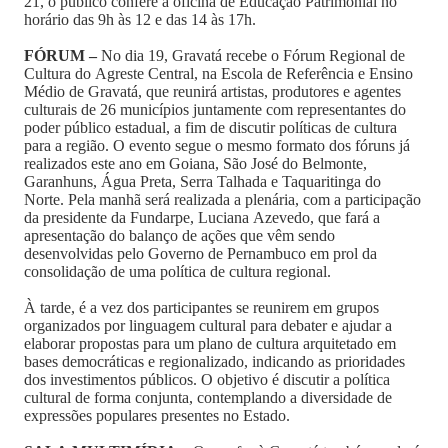
21, o público confere a oficina de Educação Patrimonial no
horário das 9h às 12 e das 14 às 17h.
FÓRUM –
No dia 19, Gravatá recebe o Fórum Regional de
Cultura do Agreste Central, na Escola de Referência e Ensino
Médio de Gravatá, que reunirá artistas, produtores e agentes
culturais de 26 municípios juntamente com representantes do
poder público estadual, a fim de discutir políticas de cultura
para a região. O evento segue o mesmo formato dos fóruns já
realizados este ano em Goiana, São José do Belmonte,
Garanhuns, Água Preta, Serra Talhada e Taquaritinga do
Norte. Pela manhã será realizada a plenária, com a participação
da presidente da Fundarpe, Luciana Azevedo, que fará a
apresentação do balanço de ações que vêm sendo
desenvolvidas pelo Governo de Pernambuco em prol da
consolidação de uma política de cultura regional.
À tarde, é a vez dos participantes se reunirem em grupos
organizados por linguagem cultural para debater e ajudar a
elaborar propostas para um plano de cultura arquitetado em
bases democráticas e regionalizado, indicando as prioridades
dos investimentos públicos. O objetivo é discutir a política
cultural de forma conjunta, contemplando a diversidade de
expressões populares presentes no Estado.