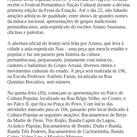
recebe o Festival Pernambuco Nação Cultural durante a décima
primeira edição da Festa da Estação. Até o dia 22, não faltarão
atrações artísticas de qualidade, entre shows de grandes nomes
da música nacional, apresentações de grupos tradicionais
pernambucanos, aula-espetáculo do escritor Ariano Suassuna,
oficinas e palestras.
A abertura oficial do festejo será feita por Ariano, que leva à
cidade a aula-espetáculo Nau – uma peça que mescla erudito e
popular e faz um passeio pela história da cultura
pernambucana, perpassando, juntamente com músicos,
cantores e bailarinos do Grupo Arraial, diversos ritmos e
movimentos culturais do estado. A peça será realizada às 19h,
na Escola Professor Antônio Farias, localizada na Rua
Quintino Bocaiúva, sem número.
Na quinta-feira (20), começam as apresentações no Palco de
Cultura Popular, localizado na Rua Régis Velho, no Centro, e
no Palco II, que fica na Praça do Povo. Com início das
atividades marcado para as 16h, passarão pelo local dedicado à
Cultura Popular as seguintes atrações: Bacamarteiros de Brejo
da Madre de Deus, Trio Rojão, Banda Capim da Lagoa,
Acústico Pupular, Bacamarteiros de Bonito, Dudu e Banda,
Banda Três Poderes, Bacamarteiros de Cachoeirinha, Banda
Cobra, Valter Lins e Maurício Menezes.