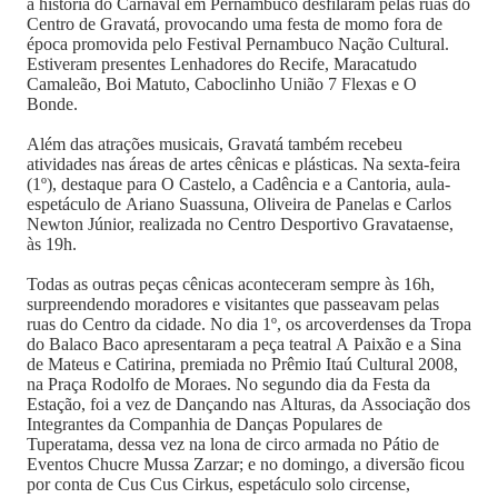
a história do Carnaval em Pernambuco desfilaram pelas ruas do
Centro de Gravatá, provocando uma festa de momo fora de
época promovida pelo Festival Pernambuco Nação Cultural.
Estiveram presentes Lenhadores do Recife, Maracatudo
Camaleão, Boi Matuto, Caboclinho União 7 Flexas e O
Bonde.
Além das atrações musicais, Gravatá também recebeu
atividades nas áreas de artes cênicas e plásticas. Na sexta-feira
(1º), destaque para O Castelo, a Cadência e a Cantoria, aula-
espetáculo de Ariano Suassuna, Oliveira de Panelas e Carlos
Newton Júnior, realizada no Centro Desportivo Gravataense,
às 19h.
Todas as outras peças cênicas aconteceram sempre às 16h,
surpreendendo moradores e visitantes que passeavam pelas
ruas do Centro da cidade. No dia 1º, os arcoverdenses da Tropa
do Balaco Baco apresentaram a peça teatral A Paixão e a Sina
de Mateus e Catirina, premiada no Prêmio Itaú Cultural 2008,
na Praça Rodolfo de Moraes. No segundo dia da Festa da
Estação, foi a vez de Dançando nas Alturas, da Associação dos
Integrantes da Companhia de Danças Populares de
Tuperatama, dessa vez na lona de circo armada no Pátio de
Eventos Chucre Mussa Zarzar; e no domingo, a diversão ficou
por conta de Cus Cus Cirkus, espetáculo solo circense,