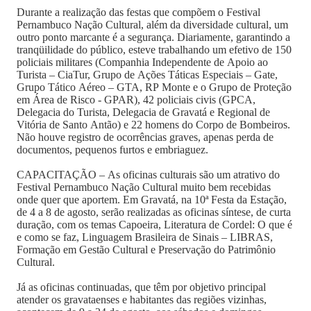
Durante a realização das festas que compõem o Festival
Pernambuco Nação Cultural, além da diversidade cultural, um
outro ponto marcante é a segurança. Diariamente, garantindo a
tranqüilidade do público, esteve trabalhando um efetivo de 150
policiais militares (Companhia Independente de Apoio ao
Turista – CiaTur, Grupo de Ações Táticas Especiais – Gate,
Grupo Tático Aéreo – GTA, RP Monte e o Grupo de Proteção
em Área de Risco - GPAR), 42 policiais civis (GPCA,
Delegacia do Turista, Delegacia de Gravatá e Regional de
Vitória de Santo Antão) e 22 homens do Corpo de Bombeiros.
Não houve registro de ocorrências graves, apenas perda de
documentos, pequenos furtos e embriaguez.
CAPACITAÇÃO – As oficinas culturais são um atrativo do
Festival Pernambuco Nação Cultural muito bem recebidas
onde quer que aportem. Em Gravatá, na 10ª Festa da Estação,
de 4 a 8 de agosto, serão realizadas as oficinas síntese, de curta
duração, com os temas Capoeira, Literatura de Cordel: O que é
e como se faz, Linguagem Brasileira de Sinais – LIBRAS,
Formação em Gestão Cultural e Preservação do Patrimônio
Cultural.
Já as oficinas continuadas, que têm por objetivo principal
atender os gravataenses e habitantes das regiões vizinhas,