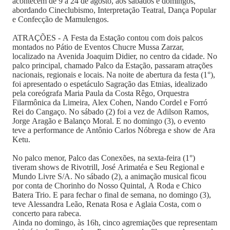
acontecem de 9 a 24 de agosto, aos sábados e domingos,
abordando Cineclubismo, Interpretação Teatral, Dança Popular
e Confecção de Mamulengos.
ATRAÇÕES - A Festa da Estação contou com dois palcos
montados no Pátio de Eventos Chucre Mussa Zarzar,
localizado na Avenida Joaquim Didier, no centro da cidade. No
palco principal, chamado Palco da Estação, passaram atrações
nacionais, regionais e locais. Na noite de abertura da festa (1°),
foi apresentado o espetáculo Sagração das Etnias, idealizado
pela coreógrafa Maria Paula da Costa Rêgo, Orquestra
Filarmônica da Limeira, Alex Cohen, Nando Cordel e Forró
Rei do Cangaço. No sábado (2) foi a vez de Adilson Ramos,
Jorge Aragão e Balanço Moral. E no domingo (3), o evento
teve a performance de Antônio Carlos Nóbrega e show de Ara
Ketu.
No palco menor, Palco das Conexões, na sexta-feira (1°)
tiveram shows de Rivotrill, José Arimatéa e Seu Regional e
Mundo Livre S/A. No sábado (2), a animação musical ficou
por conta de Chorinho do Nosso Quintal, A Roda e Chico
Batera Trio. E para fechar o final de semana, no domingo (3),
teve Alessandra Leão, Renata Rosa e Aglaia Costa, com o
concerto para rabeca.
Ainda no domingo, às 16h, cinco agremiações que representam