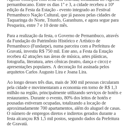
pernambucano. Entre os dias 1° e 3, a cidade recebeu a 10ª
edição da Festa da Estação - evento integrado ao Festival
Pernambuco Nação Cultural, que já passou pelas cidades de
Taquaringa do Norte, Triunfo, Garanhuns, e agora segue para
Pesqueira, entre 7 e 10 deste mês.
Para a realização da festa, o Governo de Pernambuco, através
da Fundação do Patrimônio Histórico e Artístico de
Pernambuco (Fundarpe), numa parceira com a Prefeitura de
Gravatá, investiu R$ 750 mil. Este ano, a Festa da Estação
recebeu 42 atrações nas áreas de música, artes plásticas,
fotografia, literatura, artes cênicas (teatro, dança e circo) e
apresentações populares. A decoração foi assinada pelos
arquitetos Carlos Augusto Lira e Joana Lira.
Ao longo desses três dias, mais de 300 mil pessoas circularam
pela cidade e movimentaram a economia em torno de R$ 1,3
milhão na região, principalmente utilizando serviços de hotéis e
restaurantes. Durante o evento, 80% dos leitos de hotéis e
pousadas estiveram ocupadas, totalizando a locação de
aproximadamente 700 apartamentos, além do aluguel de casas.
O número de empregos diretos e indiretos gerados durante a
festa alcançou R$ 1,5 mil postos, segundo dados da Prefeitura
de Gravatá.