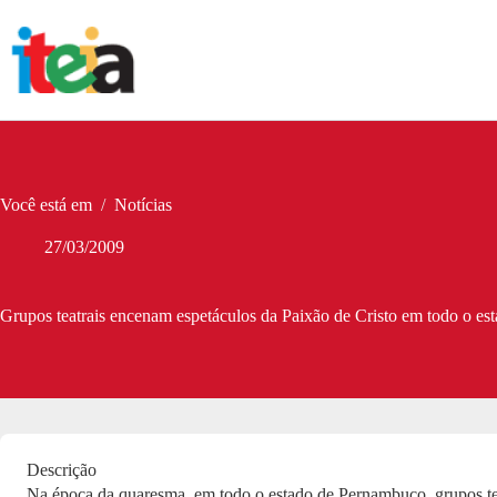
Pular
para
o
conteúdo
Você está em
/
Notícias
27/03/2009
Grupos teatrais encenam espetáculos da Paixão de Cristo em todo o es
Descrição
Na época da quaresma, em todo o estado de Pernambuco, grupos tea