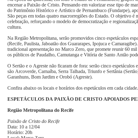
encenar a Paixão de Cristo. Pensando em valorizar esse tipo de man
do Patrimônio Histórico e Artístico de Pernambuco (Fundarpe), apoi
São peças em todas quatro macrorregiões do Estado. O objetivo é m
celebração, reforçando o modelo de democratização e regionalização
cultura.
Na Região Metropolitana, serão promovidos cinco espetáculos esp
(Recife, Paulista, Jaboatão dos Guararapes, Ipojuca e Camaragibe).
tradicional apresentação no Marco Zero, que promete reunir 60 mi
os públicos de Paudalho, Camutanga e Vitória de Santo Antão poder
O Sertão e o Agreste não ficaram de fora: serão cinco espetáculos
são Arcoverde, Carnaíba, Serra Talhada, Triunfo e Sertânia (Sertão)
Garanhuns, Bom Jardim e Orobó (Agreste).
Confira abaixo os locais e horários dos espetáculos em cada cidade
ESPETÁCULOS DA PAIXÃO DE CRISTO APOIADOS P
Região Metropolitana do Recife
Paixão de Cristo do Recife
Data: 10 a 12/04
Horário: 20h
Local: Marco Zero