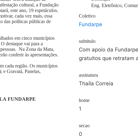
ifestação cultural, a Fundação
Eng. Eletrônico, Comun
ará, este ano, 19 espetáculos.
otivar, cada vez mais, essa
Coletivo
 das políticas públicas de
Fundarpe
alhados em cinco municípios
subtitulo
 O destaque vai para a
l pessoas. Na Zona da Mata,
Com apoio da Fundarpe,
ão conferir às apresentações.
gratuitos que retratam 
 em cada região. Os municípios
; e Gravatá, Panelas,
assinatura
Thaíla Correia
.
ELA FUNDARPE
home
1
secao
0