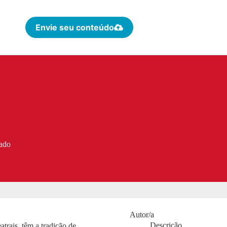
Envie seu conteúdo
tado
Autor/a
Descrição
trais têm a tradição de