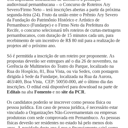
audiovisual pernambucana – o Concurso de Roteiros Ary
Severo/Firmo Neto – terá inscrições abertas a partir da próxima
segunda-feira (24). Fruto da união entre o Prêmio Ary Severo
da Fundação do Patrimônio Histórico e Artístico de
Pernambuco (Fundarpe) e o Firmo Neto da Prefeitura do
Recife, o concurso selecionará três roteiros de curtas-metragens
pernambucanos, com duração de 15 minutos cada um, para
recebimento de um incentivo de R$ 80 mil para a realização de
projetos até o próximo ano.
Só é permitida a inscrição de um roteiro por proponente. As
propostas deverão ser entregues até o dia 26 de novembro, na
Gerência de Multimeios do Teatro do Parque, localizado na
Rua do Hospício, 81, Boa Vista, ou via Sedex, com postagem
dirigida à Sede da Fundarpe, localizada na Rua da Aurora,
463/469, Boa Vista, CEP: 50050-000, até o último dia das
inscrições. O edital está disponível para download na parte de
Editais
na aba
Fomento
e no
site da PCR
.
Os candidatos poderão se inscrever como pessoa física ou
pessoa jurídica. Em caso de pessoa jurídica, é necessário estar
vinculado a Organizações Não-Governamentais ou empresas
produtoras com sede comprovada em Pernambuco. As pessoas
físicas deverão ser residentes no estado há pelo menos dois
anos. A novidade deste ano é que o financiamento sairá como