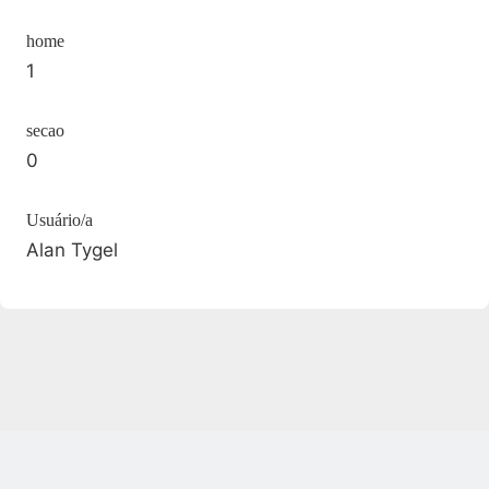
home
1
secao
0
Usuário/a
Alan Tygel