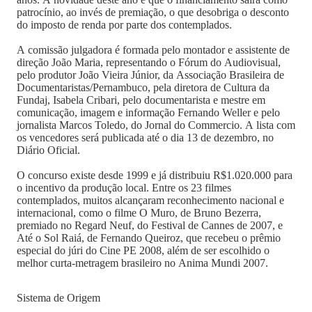
patrocínio, ao invés de premiação, o que desobriga o desconto
do imposto de renda por parte dos contemplados.
A comissão julgadora é formada pelo montador e assistente de
direção João Maria, representando o Fórum do Audiovisual,
pelo produtor João Vieira Júnior, da Associação Brasileira de
Documentaristas/Pernambuco, pela diretora de Cultura da
Fundaj, Isabela Cribari, pelo documentarista e mestre em
comunicação, imagem e informação Fernando Weller e pelo
jornalista Marcos Toledo, do Jornal do Commercio. A lista com
os vencedores será publicada até o dia 13 de dezembro, no
Diário Oficial.
O concurso existe desde 1999 e já distribuiu R$1.020.000 para
o incentivo da produção local. Entre os 23 filmes
contemplados, muitos alcançaram reconhecimento nacional e
internacional, como o filme O Muro, de Bruno Bezerra,
premiado no Regard Neuf, do Festival de Cannes de 2007, e
Até o Sol Raiá, de Fernando Queiroz, que recebeu o prêmio
especial do júri do Cine PE 2008, além de ser escolhido o
melhor curta-metragem brasileiro no Anima Mundi 2007.
Sistema de Origem