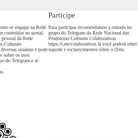
Participe
como se engajar na Rede
Para participar recomendamos a entrada no
us conteúdos no portal,
grupo do Telegram da Rede Nacional das
o pessoal da Rede
Produtoras Culturais Colaborativas
s Culturais
https://t.me/colaborativas
lá você poderá obter
 diversas usuárias e pode
suporte e esclarecimentos sobre o iTeia
os sobre os usos
upo do Telegram e se
as
.