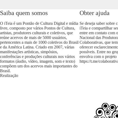
Saiba quem somos
Obter ajuda
O iTeia é um Pontão de Cultura Digital e mídia
Se deseja saber sobre 
livre, composto por vários Pontos de Cultura,
iTeia e compartilhar se
artistas, produtores culturais e coletivos, que
entre em contato com 
reúne acervos de mais de 5000 usuários,
Nacional das Produtora
pertencentes a mais de 1000 coletivos do Brasil
Colaborativas, que tem
e da América Latina. Criado em 2007, várias
oferecer esclareciment
manifestações artísticas, simpósios,
possíveis. Entre no gr
conferências e produções culturais nos vários
envolva com o projeto
formatos (áudio, vídeo, imagem, som e texto)
https://t.me/colaborativ
compõem um dos acervos mais importantes do
Brasil.
Realização