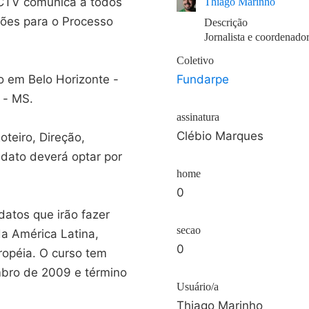
ICTV comunica a todos
Thiago Marinho
ções para o Processo
Descrição
Jornalista e coordenad
Coletivo
o em Belo Horizonte -
Fundarpe
e - MS.
assinatura
Clébio Marques
oteiro, Direção,
dato deverá optar por
home
0
datos que irão fazer
secao
a América Latina,
0
ropéia. O curso tem
embro de 2009 e término
Usuário/a
Thiago Marinho