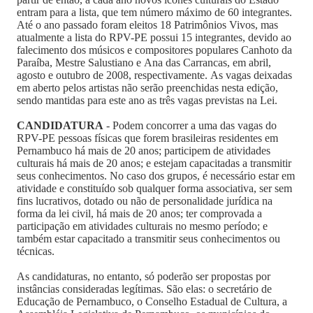
entram para a lista, que tem número máximo de 60 integrantes.
Até o ano passado foram eleitos 18 Patrimônios Vivos, mas
atualmente a lista do RPV-PE possui 15 integrantes, devido ao
falecimento dos músicos e compositores populares Canhoto da
Paraíba, Mestre Salustiano e Ana das Carrancas, em abril,
agosto e outubro de 2008, respectivamente. As vagas deixadas
em aberto pelos artistas não serão preenchidas nesta edição,
sendo mantidas para este ano as três vagas previstas na Lei.
CANDIDATURA
- Podem concorrer a uma das vagas do
RPV-PE pessoas físicas que forem brasileiras residentes em
Pernambuco há mais de 20 anos; participem de atividades
culturais há mais de 20 anos; e estejam capacitadas a transmitir
seus conhecimentos. No caso dos grupos, é necessário estar em
atividade e constituído sob qualquer forma associativa, ser sem
fins lucrativos, dotado ou não de personalidade jurídica na
forma da lei civil, há mais de 20 anos; ter comprovada a
participação em atividades culturais no mesmo período; e
também estar capacitado a transmitir seus conhecimentos ou
técnicas.
As candidaturas, no entanto, só poderão ser propostas por
instâncias consideradas legítimas. São elas: o secretário de
Educação de Pernambuco, o Conselho Estadual de Cultura, a