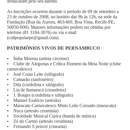
destacaram pelo seu talento.
As inscrições ocorrem durante o período de 09 de setembro a
23 de outubro de 2008, no horário das 9h às 12h, na sede da
Fundação (Rua da Aurora, 463/469, Boa Vista, Recife-PE,
50050-000). Maiores informações podem ser obtidas por
telefone (81 3184-3076) ou via e-mail
(cultpopularpe@gmail.com).
PATRIMÔNIOS VIVOS DE PERNAMBUCO
• Índia Morena (artista circense)
• Clube de Alegorias e Crítica Homem da Meia Noite (clube
carnavalesco)
• José Costa Leite (xilógrafo)
• Camarão (sanfoneiro)
• Dila (cordelista e xilógrafo)
• Lia de Itamaracá (cirandeira)
• J. Borges (cordelista e xilógrafo)
• Manuel Eudócio (artesão)
• Maracatu Carnavalesco Misto Leão Coroado (maracatu)
• Nuca (artesão ceramista)
• Sociedade Musical Curica (banda de música)
• Zé do Carmo (artesão ceramista)
• Fernando S pencer (cineasta)