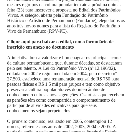
mestres e grupos da cultura popular tem até a próxima quinta-
feira (23) para inscrever a proposta no Edital dos Patrimônios
Vivos. A seleção, aberta pela Fundação do Patrimônio
Histórico e Artístico de Pernambuco (Fundarpe), elege todos os
anos três novos nomes para a lista do Registro do Patrimônio
Vivo de Pernambuco (RPV-PE).
Clique aqui para baixar o edital, com o formulário de
inscrição em anexo ao documento
A iniciativa busca valorizar e homenagear os principais ícones
da cultura pernambucana que, durante décadas, se destacaram
pelo seu talento. A Lei do Patrimônio Vivo (nº 12.196/02),
editada em 2002 e regulamentada em 2004, pelo decreto nº
27.503, estabelece uma remuneração mensal de R$ 750 para
pessoas físicas e R$ 1,5 mil para grupos e tem como objetivo
preservar a cultura popular através do intercâmbio de
conhecimento entre as novas gerações. Os artistas que recebem
as pensões têm como contrapartida o comprometimento de
participar de atividades educativas para que seus
conhecimentos sejam perpetuados.
O primeiro concurso, realizado em 2005, contemplou 12
nomes, referentes aos anos de 2002, 2003, 2004 e 2005. A
partir de então, a cada ano novos ícones culturais do Estado