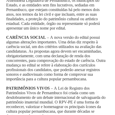
Assembléia Legislativa de Pernambuco, os municípios do
Estado, e as entidades sem fins lucrativos, sediadas em
Pernambuco, que estejam constituídas há pelo menos dois
anos, nos termos da lei civil e que incluam, entre as suas
finalidades, a proteção do patrimônio cultural ou artístico
estadual. Cada entidade, órgão ou representante só poderá
apresentar um único nome por edital.
CARÊNCIA SOCIAL
– A nova versão do edital possui
algumas alterações importantes. Uma delas diz respeito à
carência social, um dos critérios utilizados na avaliação das
candidaturas. As propostas agora devem ser encaminhadas,
obrigatoriamente, com uma declaração de renda dos
concorrentes, para comprovação do estado de carência. Outra
mudança no edital se refere à elaboração dos currículos
profissionais dos candidatos, que poderão anexar registros
sonoros e audiovisuais como forma de comprovar sua
importância para a cultura popular pernambucana.
PATRIMÔNIOS VIVOS
– A Lei de Registro dos
Patrimônios Vivos de Pernambuco foi criada como um
desdobramento de um debate internacional de salvaguarda do
patrimônio imaterial mundial. O RPV-PE é uma forma de
reconhecer, valorizar e homenagear os principais ícones da
cultura popular pernambucana, que durante décadas se