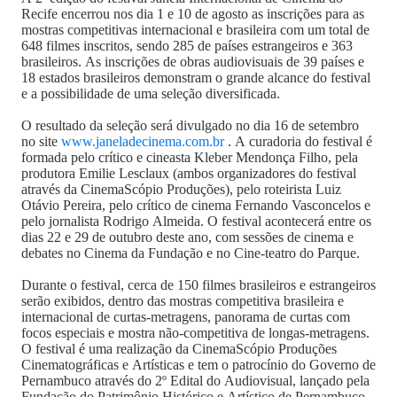
Recife encerrou nos dia 1 e 10 de agosto as inscrições para as
mostras competitivas internacional e brasileira com um total de
648 filmes inscritos, sendo 285 de países estrangeiros e 363
brasileiros. As inscrições de obras audiovisuais de 39 países e
18 estados brasileiros demonstram o grande alcance do festival
e a possibilidade de uma seleção diversificada.
O resultado da seleção será divulgado no dia 16 de setembro
no site
www.janeladecinema.com.br
. A curadoria do festival é
formada pelo crítico e cineasta Kleber Mendonça Filho, pela
produtora Emilie Lesclaux (ambos organizadores do festival
através da CinemaScópio Produções), pelo roteirista Luiz
Otávio Pereira, pelo crítico de cinema Fernando Vasconcelos e
pelo jornalista Rodrigo Almeida. O festival acontecerá entre os
dias 22 e 29 de outubro deste ano, com sessões de cinema e
debates no Cinema da Fundação e no Cine-teatro do Parque.
Durante o festival, cerca de 150 filmes brasileiros e estrangeiros
serão exibidos, dentro das mostras competitiva brasileira e
internacional de curtas-metragens, panorama de curtas com
focos especiais e mostra não-competitiva de longas-metragens.
O festival é uma realização da CinemaScópio Produções
Cinematográficas e Artísticas e tem o patrocínio do Governo de
Pernambuco através do 2º Edital do Audiovisual, lançado pela
Fundação do Patrimônio Histórico e Artístico de Pernambuco