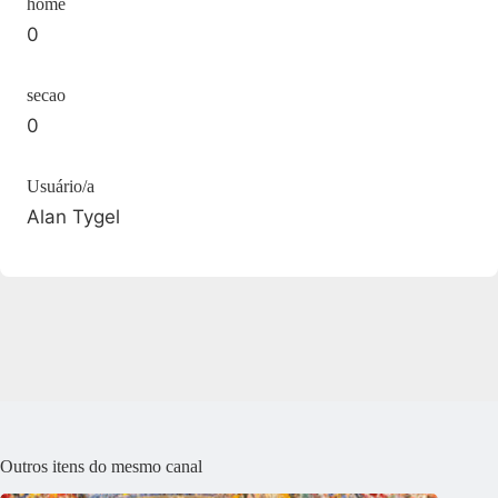
home
0
secao
0
Usuário/a
Alan Tygel
Outros itens do mesmo canal