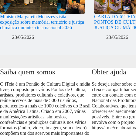
Ministra Margareth Menezes visita
CARTA DA 6ª TEI
exposição sobre memória, território e justiça
PONTOS DE CULT
climática durante a teia nacional 2026
JUSTIÇA CLIMÁT
23/05/2026
23/05/2026
Saiba quem somos
Obter ajuda
O iTeia é um Pontão de Cultura Digital e mídia
Se deseja saber sobre 
livre, composto por vários Pontos de Cultura,
iTeia e compartilhar se
artistas, produtores culturais e coletivos, que
entre em contato com 
reúne acervos de mais de 5000 usuários,
Nacional das Produtora
pertencentes a mais de 1000 coletivos do Brasil
Colaborativas, que tem
e da América Latina. Criado em 2007, várias
oferecer esclareciment
manifestações artísticas, simpósios,
possíveis. Entre no gr
conferências e produções culturais nos vários
envolva com o projeto
formatos (áudio, vídeo, imagem, som e texto)
https://t.me/colaborativ
compõem um dos acervos mais importantes do