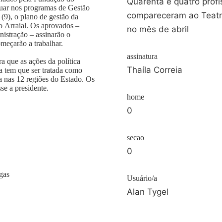
Quarenta e quatro prof
tuar nos programas de Gestão
compareceram ao Teatro 
(9), o plano de gestão da
o Arraial. Os aprovados –
no mês de abril
nistração – assinarão o
omeçarão a trabalhar.
assinatura
a que as ações da política
Thaíla Correia
ra tem que ser tratada como
da nas 12 regiões do Estado. Os
se a presidente.
home
0
secao
0
gas
Usuário/a
Alan Tygel