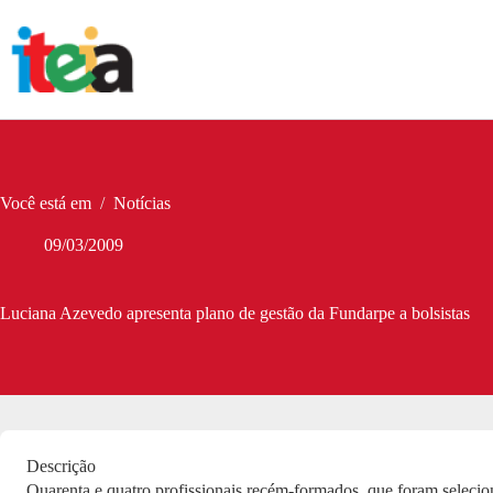
Pular
para
o
conteúdo
Você está em
/
Notícias
09/03/2009
Luciana Azevedo apresenta plano de gestão da Fundarpe a bolsistas
Descrição
Quarenta e quatro profissionais recém-formados, que foram seleci