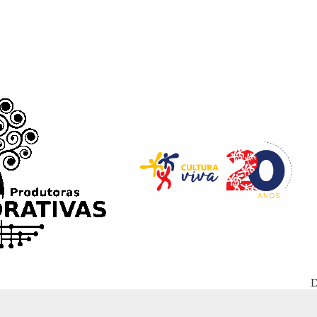
D
WordPress Appliance
- Powered by
TurnKey Linux
Hospedado e mantido 100% no Brasil pela
POPSOLUTIONS