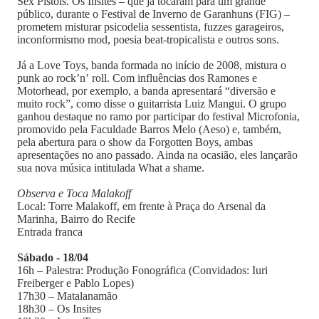
Sex Pistols. Os Insites – que já tocaram para um grande
público, durante o Festival de Inverno de Garanhuns (FIG) –
prometem misturar psicodelia sessentista, fuzzes garageiros,
inconformismo mod, poesia beat-tropicalista e outros sons.
Já a Love Toys, banda formada no início de 2008, mistura o
punk ao rock’n’ roll. Com influências dos Ramones e
Motorhead, por exemplo, a banda apresentará “diversão e
muito rock”, como disse o guitarrista Luiz Mangui. O grupo
ganhou destaque no ramo por participar do festival Microfonia,
promovido pela Faculdade Barros Melo (Aeso) e, também,
pela abertura para o show da Forgotten Boys, ambas
apresentações no ano passado. Ainda na ocasião, eles lançarão
sua nova música intitulada What a shame.
Observa e Toca Malakoff
Local: Torre Malakoff, em frente à Praça do Arsenal da
Marinha, Bairro do Recife
Entrada franca
Sábado - 18/04
16h – Palestra: Produção Fonográfica (Convidados: Iuri
Freiberger e Pablo Lopes)
17h30 – Matalanamão
18h30 – Os Insites