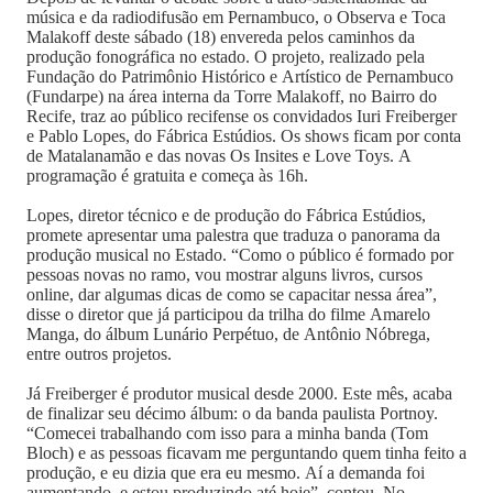
música e da radiodifusão em Pernambuco, o Observa e Toca
Malakoff deste sábado (18) envereda pelos caminhos da
produção fonográfica no estado. O projeto, realizado pela
Fundação do Patrimônio Histórico e Artístico de Pernambuco
(Fundarpe) na área interna da Torre Malakoff, no Bairro do
Recife, traz ao público recifense os convidados Iuri Freiberger
e Pablo Lopes, do Fábrica Estúdios. Os shows ficam por conta
de Matalanamão e das novas Os Insites e Love Toys. A
programação é gratuita e começa às 16h.
Lopes, diretor técnico e de produção do Fábrica Estúdios,
promete apresentar uma palestra que traduza o panorama da
produção musical no Estado. “Como o público é formado por
pessoas novas no ramo, vou mostrar alguns livros, cursos
online, dar algumas dicas de como se capacitar nessa área”,
disse o diretor que já participou da trilha do filme Amarelo
Manga, do álbum Lunário Perpétuo, de Antônio Nóbrega,
entre outros projetos.
Já Freiberger é produtor musical desde 2000. Este mês, acaba
de finalizar seu décimo álbum: o da banda paulista Portnoy.
“Comecei trabalhando com isso para a minha banda (Tom
Bloch) e as pessoas ficavam me perguntando quem tinha feito a
produção, e eu dizia que era eu mesmo. Aí a demanda foi
aumentando, e estou produzindo até hoje”, contou. No