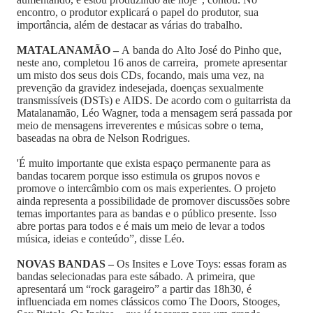
encontro, o produtor explicará o papel do produtor, sua
importância, além de destacar as várias do trabalho.
MATALANAMÃO –
A banda do Alto José do Pinho que,
neste ano, completou 16 anos de carreira, promete apresentar
um misto dos seus dois CDs, focando, mais uma vez, na
prevenção da gravidez indesejada, doenças sexualmente
transmissíveis (DSTs) e AIDS. De acordo com o guitarrista da
Matalanamão, Léo Wagner, toda a mensagem será passada por
meio de mensagens irreverentes e músicas sobre o tema,
baseadas na obra de Nelson Rodrigues.
'É muito importante que exista espaço permanente para as
bandas tocarem porque isso estimula os grupos novos e
promove o intercâmbio com os mais experientes. O projeto
ainda representa a possibilidade de promover discussões sobre
temas importantes para as bandas e o público presente. Isso
abre portas para todos e é mais um meio de levar a todos
música, ideias e conteúdo”, disse Léo.
NOVAS BANDAS –
Os Insites e Love Toys: essas foram as
bandas selecionadas para este sábado. A primeira, que
apresentará um “rock garageiro” a partir das 18h30, é
influenciada em nomes clássicos como The Doors, Stooges,