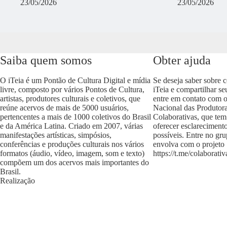
23/05/2026
23/05/2026
Saiba quem somos
Obter ajuda
O iTeia é um Pontão de Cultura Digital e mídia
Se deseja saber sobre 
livre, composto por vários Pontos de Cultura,
iTeia e compartilhar se
artistas, produtores culturais e coletivos, que
entre em contato com 
reúne acervos de mais de 5000 usuários,
Nacional das Produtora
pertencentes a mais de 1000 coletivos do Brasil
Colaborativas, que tem
e da América Latina. Criado em 2007, várias
oferecer esclareciment
manifestações artísticas, simpósios,
possíveis. Entre no gr
conferências e produções culturais nos vários
envolva com o projeto
formatos (áudio, vídeo, imagem, som e texto)
https://t.me/colaborativ
compõem um dos acervos mais importantes do
Brasil.
Realização