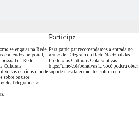
Participe
como se engajar na Rede
Para participar recomendamos a entrada no
us conteúdos no portal,
grupo do Telegram da Rede Nacional das
o pessoal da Rede
Produtoras Culturais Colaborativas
s Culturais
https://t.me/colaborativas
lá você poderá obter
 diversas usuárias e pode
suporte e esclarecimentos sobre o iTeia
os sobre os usos
upo do Telegram e se
as
.