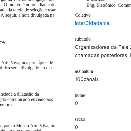
va. O motivo é nobre: diante do
Eng. Eletrônico, Comun
ade da tarefa de seleção e usar
 A seguir, a nota divulgada na
Coletivo
InterCidadania
subtitulo
va,
Organizadores da Teia 2007 an
chamadas posteriores, 
Arte Viva, nos princípios de
blica seria divulgado no dia
assinatura
100canais
unciada a dilatação da
home
amplo comunicado enviado aos
0
tembro.
secao
o para a Mostra Arte Viva, no
0
rio em que o potencial