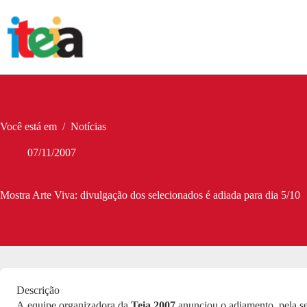
Pular
para
o
conteúdo
Você está em
/
Notícias
07/11/2007
Mostra Arte Viva: divulgação dos selecionados é adiada para dia 5/10
Descrição
A equipe organizadora da
Teia 2007
anunciou o adiamento, pela s