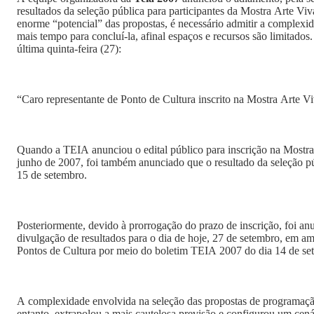
resultados da seleção pública para participantes da Mostra Arte Vi
enorme “potencial” das propostas, é necessário admitir a complexid
mais tempo para concluí-la, afinal espaços e recursos são limitados.
última quinta-feira (27):
“Caro representante de Ponto de Cultura inscrito na Mostra Arte Vi
Quando a TEIA anunciou o edital público para inscrição na Mostra 
junho de 2007, foi também anunciado que o resultado da seleção pú
15 de setembro.
Posteriormente, devido à prorrogação do prazo de inscrição, foi an
divulgação de resultados para o dia de hoje, 27 de setembro, em 
Pontos de Cultura por meio do boletim TEIA 2007 do dia 14 de se
A complexidade envolvida na seleção das propostas de programaçã
entanto, extrapolou a mais cautelosa previsão e configurou um cená