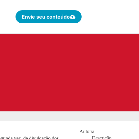
Envie seu conteúdo
Autor/a
Descrição
egunda vez, da divulgação dos