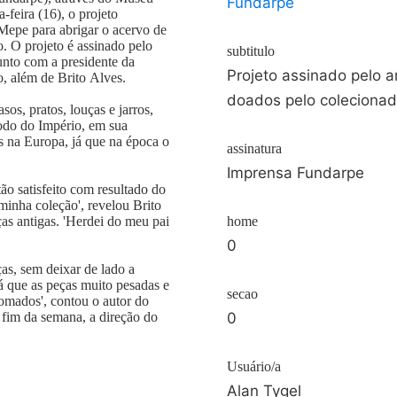
Fundarpe
feira (16), o projeto
 Mepe para abrigar o acervo de
 O projeto é assinado pelo
subtitulo
junto com a presidente da
Projeto assinado pelo a
, além de Brito Alves.
doados pelo colecionad
sos, pratos, louças e jarros,
odo do Império, em sua
 na Europa, já que na época o
assinatura
Imprensa Fundarpe
ão satisfeito com resultado do
 minha coleção', revelou Brito
as antigas. 'Herdei do meu pai
home
0
ças, sem deixar de lado a
á que as peças muito pesadas e
secao
omados', contou o autor do
 fim da semana, a direção do
0
Usuário/a
Alan Tygel