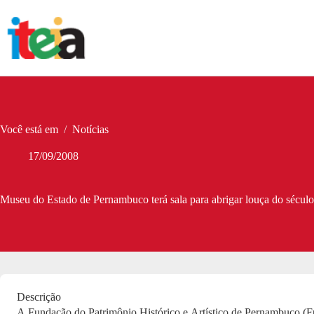
Pular
para
o
conteúdo
Você está em
/
Notícias
17/09/2008
Museu do Estado de Pernambuco terá sala para abrigar louça do sécul
Descrição
A Fundação do Patrimônio Histórico e Artístico de Pernambuco (F