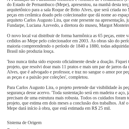
do Estado de Pernambuco (Mepe), apresentou, na manhã desta terça-
arquitetônico para a sala Roque de Brito Alves, que será criada no
peças em cerâmica doado pelo colecionador que dá nome ao espaço.
arquiteto Carlos Augusto Lira, que este presente na apresentação, 
Fundarpe, Luciana Azevedo, a diretora do museu, Margot Monteiro
O novo local vai distribuir de forma harmônica as 65 peças, entre va
cedidos ao Mepe pelo colecionador em 2003. As obras são do perí
maioria compreendendo o período de 1840 a 1880, todas adquiridas
Brasil não produzia louça.
'Isso nunca tinha sido exposto oficialmente desde a doação. Fiquei t
projeto, que resolvi doar mais 11 pratos e mais um par de jarros da
Alves, que é advogado e professor, e traz no sangue o amor por peç
as peças e a paixão por coleções', completou.
Para Carlos Augusto Lira, o projeto pretende dar visibilidade às pe
segurança desse acervo. 'Toda sustentação será em madeira e aço, j
precisam de uma estrutura mais robusta. Todos os cuidados foram t
projeto, que estima em dois meses a conclusão dos trabalhos. Até o
Mepe dará início à obra, que está estimada em R$ 25 mil.
Sistema de Origem