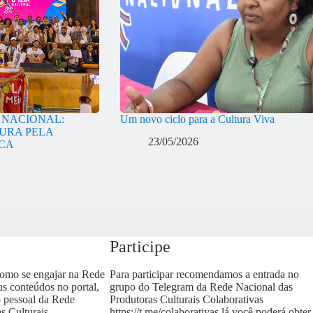
A NACIONAL:
Um novo ciclo para a Cultura Viva
URA PELA
23/05/2026
ICA
Participe
como se engajar na Rede
Para participar recomendamos a entrada no
us conteúdos no portal,
grupo do Telegram da Rede Nacional das
o pessoal da Rede
Produtoras Culturais Colaborativas
s Culturais
https://t.me/colaborativas
lá você poderá obter