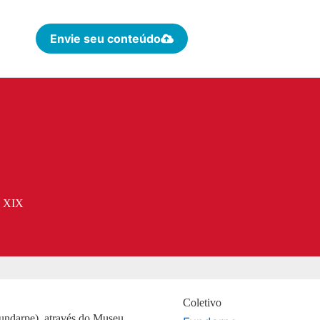
Envie seu conteúdo
o XIX
Coletivo
undarpe), através do Museu