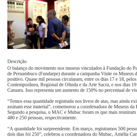
Descrição
O balanço do movimento nos museus vinculados à Fundação do Patr
de Pernambuco (Fundarpe) durante a campanha Visite os Museus d
positivo. Quase mil pessoas circularam, entre os dias 17 e 18, pel
Contemporânea, Regional de Olinda e da Arte Sacra, e nos dias 1
Caruaru. Isso representa um aumento de 150% no percentual de vis
“Temos essa quantidade registrada nos livros de atas, mas ainda ex
assinam esse material”, comemorou a coordenadora de Museus da F
Segundo a pesquisa, o MAC e Mubac foram os que mais reuniram púb
480 e 250 pessoas, respectivamente.
“A quantidade foi surpreendente. Em março, registramos 500 pessoa
dois dias foi 250”, celebrou a coordenadora do Mubac, Amélia Ca