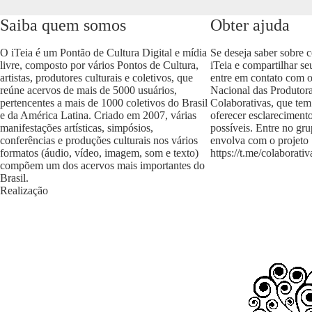
Saiba quem somos
Obter ajuda
O iTeia é um Pontão de Cultura Digital e mídia
Se deseja saber sobre 
livre, composto por vários Pontos de Cultura,
iTeia e compartilhar se
artistas, produtores culturais e coletivos, que
entre em contato com 
reúne acervos de mais de 5000 usuários,
Nacional das Produtora
pertencentes a mais de 1000 coletivos do Brasil
Colaborativas, que tem
e da América Latina. Criado em 2007, várias
oferecer esclareciment
manifestações artísticas, simpósios,
possíveis. Entre no gr
conferências e produções culturais nos vários
envolva com o projeto
formatos (áudio, vídeo, imagem, som e texto)
https://t.me/colaborativ
compõem um dos acervos mais importantes do
Brasil.
Realização