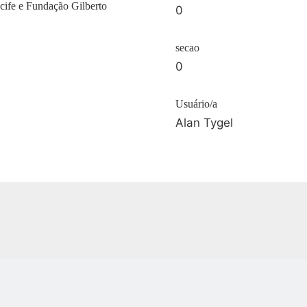
cife e Fundação Gilberto
0
secao
0
Usuário/a
Alan Tygel