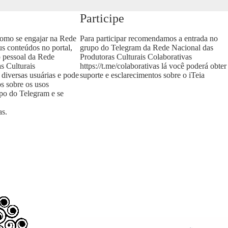
Participe
como se engajar na Rede
Para participar recomendamos a entrada no
us conteúdos no portal,
grupo do Telegram da Rede Nacional das
o pessoal da Rede
Produtoras Culturais Colaborativas
s Culturais
https://t.me/colaborativas
lá você poderá obter
 diversas usuárias e pode
suporte e esclarecimentos sobre o iTeia
os sobre os usos
upo do Telegram e se
as
.