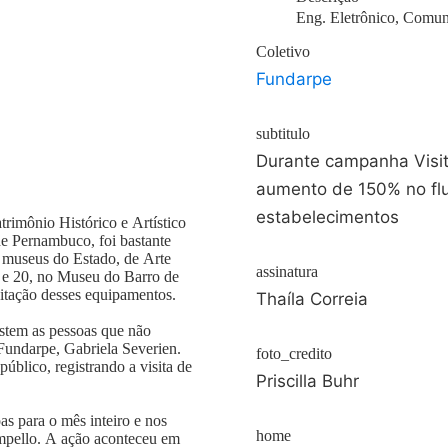
Eng. Eletrônico, Comun
Coletivo
Fundarpe
subtitulo
Durante campanha Visit
aumento de 150% no fl
estabelecimentos
imônio Histórico e Artístico
e Pernambuco, foi bastante
os museus do Estado, de Arte
assinatura
9 e 20, no Museu do Barro de
itação desses equipamentos.
Thaíla Correia
istem as pessoas que não
undarpe, Gabriela Severien.
foto_credito
lico, registrando a visita de
Priscilla Buhr
s para o mês inteiro e nos
home
mpello. A ação aconteceu em