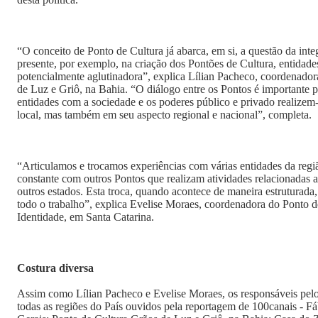
“O conceito de Ponto de Cultura já abarca, em si, a questão da int
presente, por exemplo, na criação dos Pontões de Cultura, entidad
potencialmente aglutinadora”, explica Lílian Pacheco, coordenado
de Luz e Griô, na Bahia. “O diálogo entre os Pontos é importante p
entidades com a sociedade e os poderes público e privado realize
local, mas também em seu aspecto regional e nacional”, completa.
“Articulamos e trocamos experiências com várias entidades da reg
constante com outros Pontos que realizam atividades relacionadas 
outros estados. Esta troca, quando acontece de maneira estruturada, 
todo o trabalho”, explica Evelise Moraes, coordenadora do Ponto 
Identidade, em Santa Catarina.
Costura diversa
Assim como Lílian Pacheco e Evelise Moraes, os responsáveis pelo
todas as regiões do País ouvidos pela reportagem de 100canais - Fábrica do Futuro, em Minas