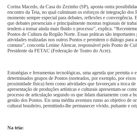
Corina Macedo, da Casa do Zezinho (SP), aponta outra possibilid
encontro da Teia, no qual culminam os esforços de integração dos 
momento sempre especial para debates, reflexões e convergência. E
que debates presenciais e principalmente mostras regionais de trab
tendem a tornar ainda mais fluido o processo”, explica. “Recentemente estive
Pontos de Cultura da Região Norte. Essas práticas são importantes
atividades realizadas nos outros Pontos e permitem o diálogo para 
comuns”, concorda Lenine Alencar, responsável pelo Ponto de Cult
Presidente da FETAC (Federação de Teatro do Acre).
Estratégias e ferramentas tecnológicas, uma agenda que permita o 
determinados grupos de Pontos (norteados, por exemplo, por eixos
proximidade física) bem como atividades que favoreçam a troca de e
apresentação de produções artísticas e culturais apresentam-se como
processo de articulação segundo os que lidam diariamente com a bur
gestão dos Pontos. Eis uma inédita aventura rumo ao objetivo de or
cultural brasileiro, permitindo-lhe permanecer vívido, pulsante e ori
Na teia: