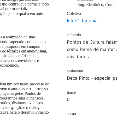
esfio central que permeia todo
Eng. Eletrônico, Comun
el por materializar
ução para o qual o encontro
Coletivo
InterCidadania
subtitulo
s a realização de suas
á sendo superado com o apoio
Pontos de Cultura fala
s e pesquisas em campos
como forma de manter a
o de técnicas em audiovisual,
rvação da memória e da
atividades.
dadania dos envolvidos e
o-econômico.
assinatura
Deca Pinto - especial p
pedem um constante processo de
serem maturadas e os processos
home
 pinçadas pelos Pontos de
enxergarmos suas dimensões,
0
idos, distintos e valiosos
 a integração e o diálogo
icativa para o desenvolvimento
secao