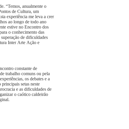
ade. “Temos, anualmente o
Pontos de Cultura, um
sta experiência me leva a crer
alhos ao longo de todo ano
 no Encontro dos
 para o conhecimento das
a superação de dificuldades
ura Inter Arte Ação e
encontro constante de
 de trabalho comuns ou pela
xperiências, os debates e a
 principais setas neste
ocracia e as dificuldades de
ganizar o caótico caldeirão
ginal.