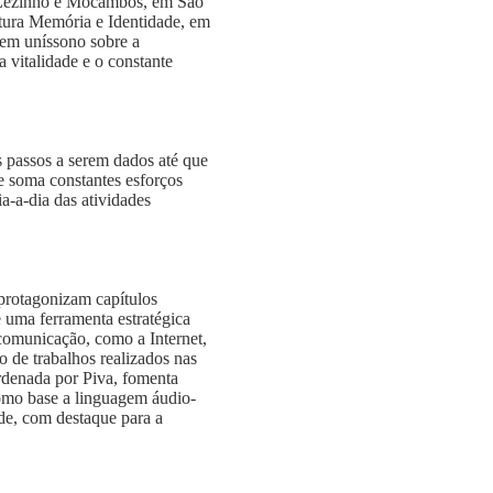
ura Memória e Identidade, em
zem uníssono sobre a
 vitalidade e o constante
 passos a serem dados até que
e soma constantes esforços
a-a-dia das atividades
protagonizam capítulos
 uma ferramenta estratégica
 comunicação, como a Internet,
o de trabalhos realizados nas
ordenada por Piva, fomenta
dade, com destaque para a