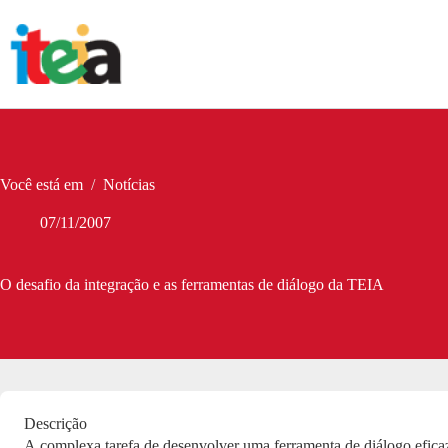
Pular
para
o
conteúdo
Você está em
/
Notícias
07/11/2007
O desafio da integração e as ferramentas de diálogo da TEIA
Descrição
A complexa tarefa de desenvolver uma ferramenta de diálogo efica