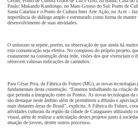
Gerais; Ponto de Cultura Grãos de Luz e Griô, na Bahia; Casa do Zezinho e Mocambos, em São
Paulo; Mukando Kandongo, no Mato Grosso do Sul; Ponto de Cult
Santa Catarina e o Ponto de Cultura Inter Arte Ação, no Acre – fa
importância do diálogo amplo e estruturado como forma de manter a
desenvolvimento de suas atividades.
O uníssono se repete, porém, na observação de que ainda há muitos
esta comunicação seja efetiva. No compasso do próprio projeto, qu
exatamente na construção desta rede, visões dos que vivenciam o di
oferecem valiosas indicações de caminhos.
Para César Piva, da Fábrica do Futuro (MG), as novas tecnologias 
fundamentais desta construção. “Estamos trabalhando na criação de
que permita a integração entre os Pontos. As novas tecnologias da
são destaque neste âmbito além de permitirem a difusão e apreciaçã
mais distantes áreas do Brasil”, explicita. A Fábrica do Futuro, co
atividades culturais da região da cidade de Cataguases utilizando como base a linguagem áudio-
visual, além de realizar a articulação destes projetos junto à socie
atuação de jovens, dentre outros processos.