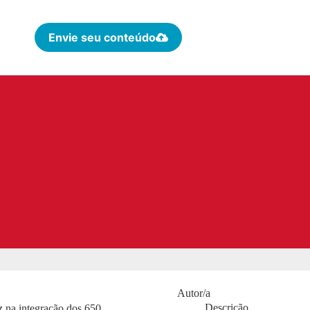
Envie seu conteúdo
Autor/a
Descrição
z na integração dos 650