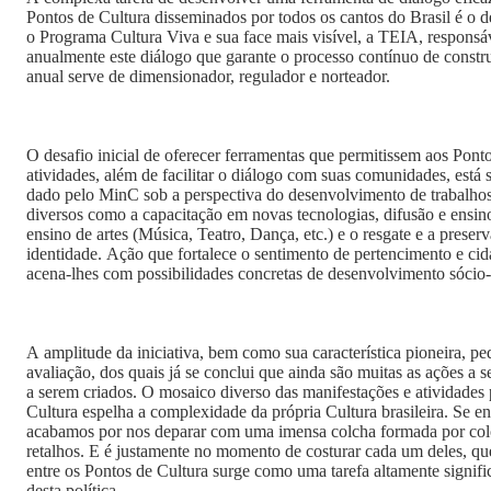
Pontos de Cultura disseminados por todos os cantos do Brasil é o d
o Programa Cultura Viva e sua face mais visível, a TEIA, responsáv
anualmente este diálogo que garante o processo contínuo de constr
anual serve de dimensionador, regulador e norteador.
O desafio inicial de oferecer ferramentas que permitissem aos Ponto
atividades, além de facilitar o diálogo com suas comunidades, est
dado pelo MinC sob a perspectiva do desenvolvimento de trabalho
diversos como a capacitação em novas tecnologias, difusão e ensin
ensino de artes (Música, Teatro, Dança, etc.) e o resgate e a prese
identidade. Ação que fortalece o sentimento de pertencimento e ci
acena-lhes com possibilidades concretas de desenvolvimento sóci
A amplitude da iniciativa, bem como sua característica pioneira, 
avaliação, dos quais já se conclui que ainda são muitas as ações a 
a serem criados. O mosaico diverso das manifestações e atividades
Cultura espelha a complexidade da própria Cultura brasileira. Se 
acabamos por nos deparar com uma imensa colcha formada por color
retalhos. E é justamente no momento de costurar cada um deles, que
entre os Pontos de Cultura surge como uma tarefa altamente signif
desta política.