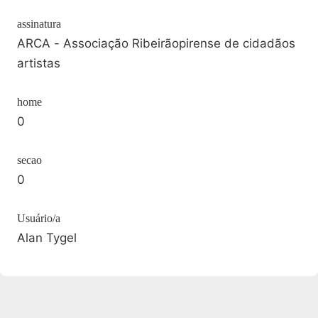
assinatura
ARCA - Associação Ribeirãopirense de cidadãos
artistas
home
0
secao
0
Usuário/a
Alan Tygel