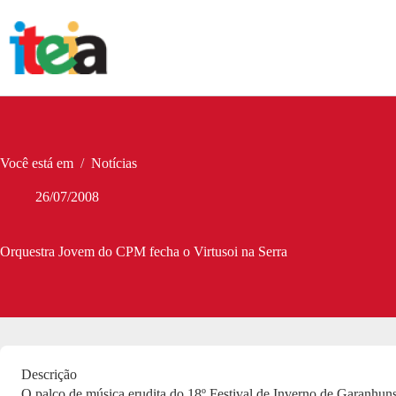
Pular
para
o
conteúdo
Você está em
/
Notícias
26/07/2008
Orquestra Jovem do CPM fecha o Virtusoi na Serra
Descrição
O palco de música erudita do 18º Festival de Inverno de Garanhuns