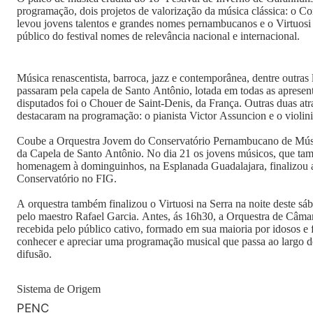
programação, dois projetos de valorização da música clássica: o C
levou jovens talentos e grandes nomes pernambucanos e o Virtuosi 
público do festival nomes de relevância nacional e internacional.
Música renascentista, barroca, jazz e contemporânea, dentre outras 
passaram pela capela de Santo Antônio, lotada em todas as aprese
disputados foi o Chouer de Saint-Denis, da França. Outras duas atr
destacaram na programação: o pianista Victor Assuncion e o violin
Coube a Orquestra Jovem do Conservatório Pernambucano de Músic
da Capela de Santo Antônio. No dia 21 os jovens músicos, que ta
homenagem à dominguinhos, na Esplanada Guadalajara, finalizou
Conservatório no FIG.
A orquestra também finalizou o Virtuosi na Serra na noite deste sáb
pelo maestro Rafael Garcia. Antes, ás 16h30, a Orquestra de Câmar
recebida pelo público cativo, formado em sua maioria por idosos e
conhecer e apreciar uma programação musical que passa ao largo do
difusão.
Sistema de Origem
PENC