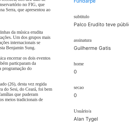
Fundarpe
onservartório no FIG, que
na Serra, que apresentou ao
subtitulo
Palco Erudito teve públi
linhas da música erudita
ntações. Um dos grupos mais
assinatura
ações internacionais se
ista Benjamin Sung.
Guilherme Gatis
a encerrar os dois eventos
mbém particparam da
home
 a programação do
0
ado (26), desta vez regida
secao
a do Sesi, do Ceará, foi bem
 famílias que puderam
0
s meios tradicionais de
Usuário/a
Alan Tygel