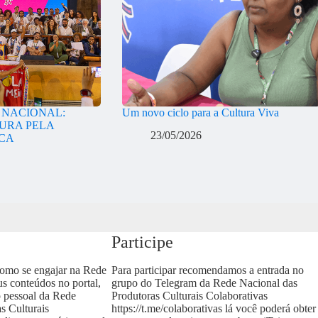
A NACIONAL:
Um novo ciclo para a Cultura Viva
URA PELA
23/05/2026
ICA
Participe
como se engajar na Rede
Para participar recomendamos a entrada no
us conteúdos no portal,
grupo do Telegram da Rede Nacional das
o pessoal da Rede
Produtoras Culturais Colaborativas
s Culturais
https://t.me/colaborativas
lá você poderá obter