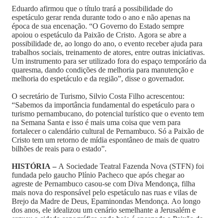
Eduardo afirmou que o título trará a possibilidade do
espetáculo gerar renda durante todo o ano e não apenas na
época de sua encenação. “O Governo do Estado sempre
apoiou o espetáculo da Paixão de Cristo. Agora se abre a
possibilidade de, ao longo do ano, o evento receber ajuda para
trabalhos sociais, treinamento de atores, entre outras iniciativas.
Um instrumento para ser utilizado fora do espaço temporário da
quaresma, dando condições de melhoria para manutenção e
melhoria do espetáculo e da região”, disse o governador.
O secretário de Turismo, Silvio Costa Filho acrescentou:
“Sabemos da importância fundamental do espetáculo para o
turismo pernambucano, do potencial turístico que o evento tem
na Semana Santa e isso é mais uma coisa que vem para
fortalecer o calendário cultural de Pernambuco. Só a Paixão de
Cristo tem um retorno de mídia espontâneo de mais de quatro
bilhões de reais para o estado”.
HISTÓRIA –
A Sociedade Teatral Fazenda Nova (STFN) foi
fundada pelo gaucho Plínio Pacheco que após chegar ao
agreste de Pernambuco casou-se com Diva Mendonça, filha
mais nova do responsável pelo espetáculo nas ruas e vilas de
Brejo da Madre de Deus, Epaminondas Mendonça. Ao longo
dos anos, ele idealizou um cenário semelhante a Jerusalém e