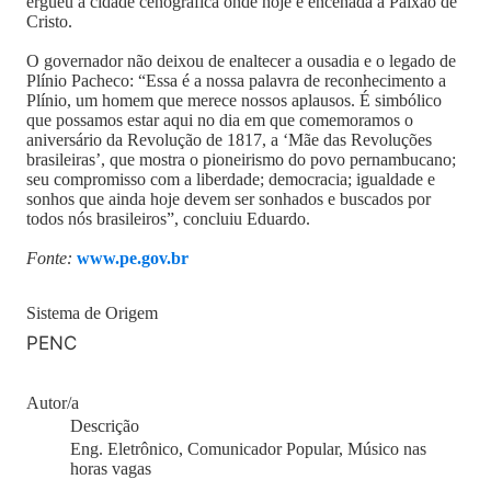
ergueu a cidade cenográfica onde hoje é encenada a Paixão de
Cristo.
O governador não deixou de enaltecer a ousadia e o legado de
Plínio Pacheco: “Essa é a nossa palavra de reconhecimento a
Plínio, um homem que merece nossos aplausos. É simbólico
que possamos estar aqui no dia em que comemoramos o
aniversário da Revolução de 1817, a ‘Mãe das Revoluções
brasileiras’, que mostra o pioneirismo do povo pernambucano;
seu compromisso com a liberdade; democracia; igualdade e
sonhos que ainda hoje devem ser sonhados e buscados por
todos nós brasileiros”, concluiu Eduardo.
Fonte:
www.pe.gov.br
Sistema de Origem
PENC
Autor/a
Descrição
Eng. Eletrônico, Comunicador Popular, Músico nas
horas vagas