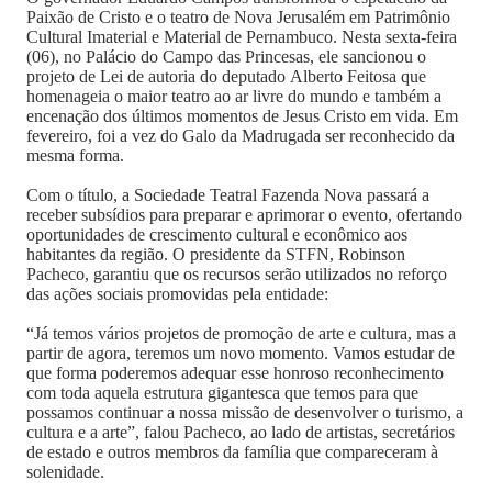
Paixão de Cristo e o teatro de Nova Jerusalém em Patrimônio
Cultural Imaterial e Material de Pernambuco. Nesta sexta-feira
(06), no Palácio do Campo das Princesas, ele sancionou o
projeto de Lei de autoria do deputado Alberto Feitosa que
homenageia o maior teatro ao ar livre do mundo e também a
encenação dos últimos momentos de Jesus Cristo em vida. Em
fevereiro, foi a vez do Galo da Madrugada ser reconhecido da
mesma forma.
Com o título, a Sociedade Teatral Fazenda Nova passará a
receber subsídios para preparar e aprimorar o evento, ofertando
oportunidades de crescimento cultural e econômico aos
habitantes da região. O presidente da STFN, Robinson
Pacheco, garantiu que os recursos serão utilizados no reforço
das ações sociais promovidas pela entidade:
“Já temos vários projetos de promoção de arte e cultura, mas a
partir de agora, teremos um novo momento. Vamos estudar de
que forma poderemos adequar esse honroso reconhecimento
com toda aquela estrutura gigantesca que temos para que
possamos continuar a nossa missão de desenvolver o turismo, a
cultura e a arte”, falou Pacheco, ao lado de artistas, secretários
de estado e outros membros da família que compareceram à
solenidade.