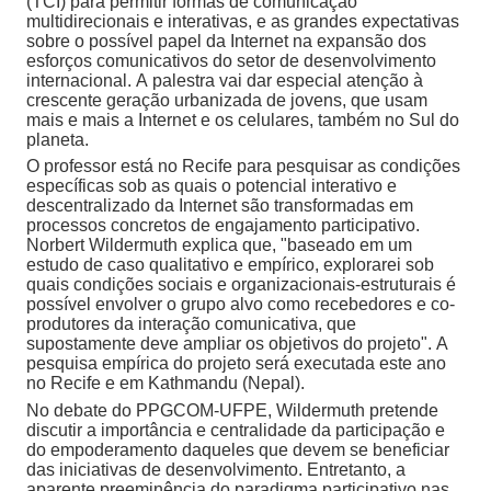
(TCI) para permitir formas de comunicação
multidirecionais e interativas, e as grandes expectativas
sobre o possível papel da Internet na expansão dos
esforços comunicativos do setor de desenvolvimento
internacional. A palestra vai dar especial atenção à
crescente geração urbanizada de jovens, que usam
mais e mais a Internet e os celulares, também no Sul do
planeta.
O professor está no Recife para pesquisar as condições
específicas sob as quais o potencial interativo e
descentralizado da Internet são transformadas em
processos concretos de engajamento participativo.
Norbert Wildermuth explica que, "baseado em um
estudo de caso qualitativo e empírico, explorarei sob
quais condições sociais e organizacionais-estruturais é
possível envolver o grupo alvo como recebedores e co-
produtores da interação comunicativa, que
supostamente deve ampliar os objetivos do projeto". A
pesquisa empírica do projeto será executada este ano
no Recife e em Kathmandu (Nepal).
No debate do PPGCOM-UFPE, Wildermuth pretende
discutir a importância e centralidade da participação e
do empoderamento daqueles que devem se beneficiar
das iniciativas de desenvolvimento. Entretanto, a
aparente preeminência do paradigma participativo nas