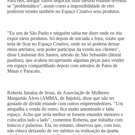
Para eles, abrigar vários negócios num mesmo estande revelou-
se "problemático", assim como a impossibilidade de eles
poderem vender também no Espaço Criativo seus produtos.
"Eu sou de São Paulo e ninguém sabia me dizer onde eu iria
expor meus produtos. Só depois de iniciada a feira, soube que
teria de ficar no Espaço Criativo, onde eu só poderia deixar
meus artefatos, sem poder participar da venda aos clientes",
disse Lindomar dos Santos, artesão de São Sebastião (litoral
paulista), que acabou recuperando algumas peças para vender
em espaço compartilhado depois com artesãos de Patos de
Minas e Paracatu.
Roberta Janaína de Jesus, da Associação de Mulheres
Margarida Alves (AMMA, de Itajubá), disse que não ter
gostado de dividir estande com outros empreendedores. "Um
atrapalha a venda do outro, fica muito amontoado e falta
espaço. Acho que seria melhor se fossem estandes menores e
colocados lado a lado", comentou Roberta, que trabalha com
brincos e pulseiras. Ela, no entanto, observou que, com isso,
não estava deixando de ver méritos na realização da quarta