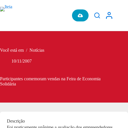
Pular
para
o
conteúdo
Você está em
/
Notícias
10/11/2007
Participantes comemoram vendas na Feira de Economia
Solidária
Descrição
Foi praticamente unânime a avaliação dos empreendedores