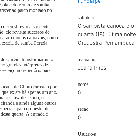
Fundarpe
Viola e do grupo de samba
recer ao palco montado no
subtitulo
O sambista carioca e o 
o o seu show mais recente,
 ele revisita sucessos de
quarta (18), última noi
alaram muitos carnavais, como
Orquestra Pernambucan
 escola de samba Portela,
de carreira transformaram o
assinatura
mo grandes intérpretes de
Joana Pires
 espaço no repertório para
home
ambucana de Choro formada por
, que existe há apenas um ano,
0
ra o show deste ano, o
 ciranda e ainda alguns outros
speciais para orquestra de
secao
desta quarta. A entrada é
0
Usuário/a