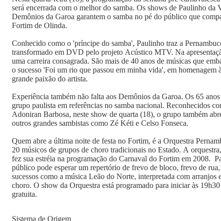
será encerrada com o melhor do samba. Os shows de Paulinho da 
Demônios da Garoa garantem o samba no pé do público que compa
Fortim de Olinda.
Conhecido como o 'príncipe do samba', Paulinho traz a Pernambuc
transformado em DVD pelo projeto Acústico MTV. Na apresentação,
uma carreira consagrada. São mais de 40 anos de músicas que emb
o sucesso 'Foi um rio que passou em minha vida', em homenagem à
grande paixão do artista.
Experiência também não falta aos Demônios da Garoa. Os 65 anos 
grupo paulista em referências no samba nacional. Reconhecidos co
Adoniran Barbosa, neste show de quarta (18), o grupo também abre
outros grandes sambistas como Zé Kéti e Celso Fonseca.
Quem abre a última noite de festa no Fortim, é a Orquestra Pern
20 músicos de grupos de choro tradicionais no Estado. A orquestra
fez sua estréia na programação do Carnaval do Fortim em 2008. Pa
público pode esperar um repertório de frevo de bloco, frevo de rua,
sucessos como a música Leão do Norte, interpretada com arranjos e
choro. O show da Orquestra está programado para iniciar às 19h30 
gratuita.
Sistema de Origem