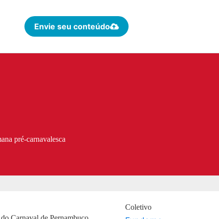
Envie seu conteúdo
ana pré-carnavalesca
Coletivo
ca do Carnaval de Pernambuco