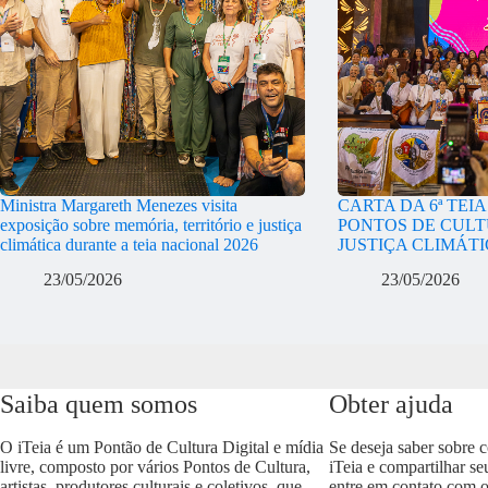
Ministra Margareth Menezes visita
CARTA DA 6ª TEI
exposição sobre memória, território e justiça
PONTOS DE CULT
climática durante a teia nacional 2026
JUSTIÇA CLIMÁT
23/05/2026
23/05/2026
Saiba quem somos
Obter ajuda
O iTeia é um Pontão de Cultura Digital e mídia
Se deseja saber sobre 
livre, composto por vários Pontos de Cultura,
iTeia e compartilhar se
artistas, produtores culturais e coletivos, que
entre em contato com 