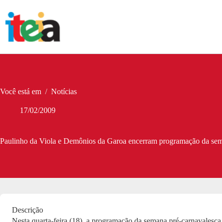
Pular
para
o
conteúdo
Você está em
/
Notícias
17/02/2009
Paulinho da Viola e Demônios da Garoa encerram programação da sem
Descrição
Nesta quarta-feira (18), a programação da semana pré-carnavales