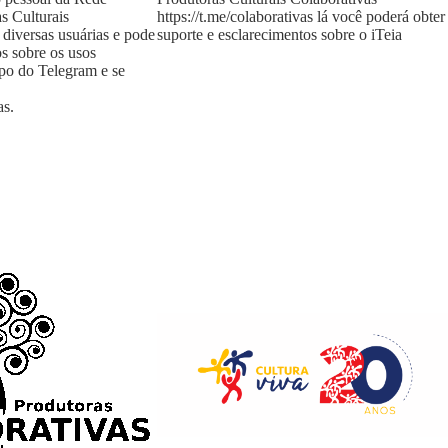
s Culturais
https://t.me/colaborativas
lá você poderá obter
 diversas usuárias e pode
suporte e esclarecimentos sobre o iTeia
os sobre os usos
upo do Telegram e se
as
.