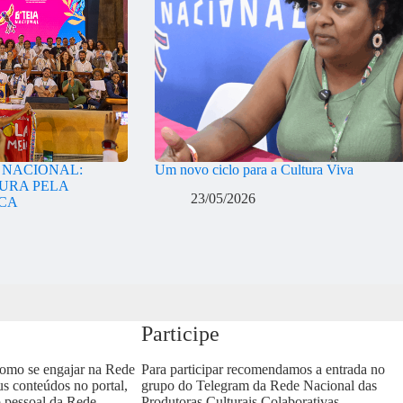
A NACIONAL:
Um novo ciclo para a Cultura Viva
URA PELA
23/05/2026
ICA
Participe
como se engajar na Rede
Para participar recomendamos a entrada no
us conteúdos no portal,
grupo do Telegram da Rede Nacional das
o pessoal da Rede
Produtoras Culturais Colaborativas