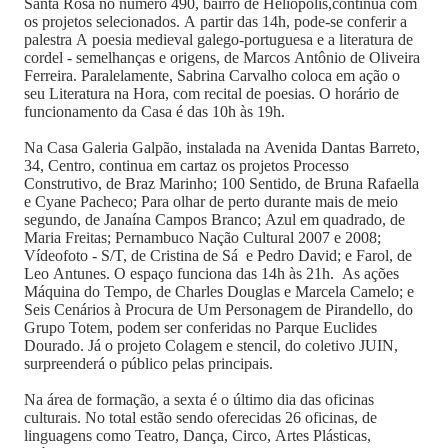
Santa Rosa no número 490, bairro de Heliópolis,continua com
os projetos selecionados. A partir das 14h, pode-se conferir a
palestra A poesia medieval galego-portuguesa e a literatura de
cordel - semelhanças e origens, de Marcos Antônio de Oliveira
Ferreira. Paralelamente, Sabrina Carvalho coloca em ação o
seu Literatura na Hora, com recital de poesias. O horário de
funcionamento da Casa é das 10h às 19h.
Na Casa Galeria Galpão, instalada na Avenida Dantas Barreto,
34, Centro, continua em cartaz os projetos Processo
Construtivo, de Braz Marinho; 100 Sentido, de Bruna Rafaella
e Cyane Pacheco; Para olhar de perto durante mais de meio
segundo, de Janaína Campos Branco; Azul em quadrado, de
Maria Freitas; Pernambuco Nação Cultural 2007 e 2008;
Vídeofoto - S/T, de Cristina de Sá e Pedro David; e Farol, de
Leo Antunes. O espaço funciona das 14h às 21h. As ações
Máquina do Tempo, de Charles Douglas e Marcela Camelo; e
Seis Cenários à Procura de Um Personagem de Pirandello, do
Grupo Totem, podem ser conferidas no Parque Euclides
Dourado. Já o projeto Colagem e stencil, do coletivo JUIN,
surpreenderá o público pelas principais.
Na área de formação, a sexta é o último dia das oficinas
culturais. No total estão sendo oferecidas 26 oficinas, de
linguagens como Teatro, Dança, Circo, Artes Plásticas,