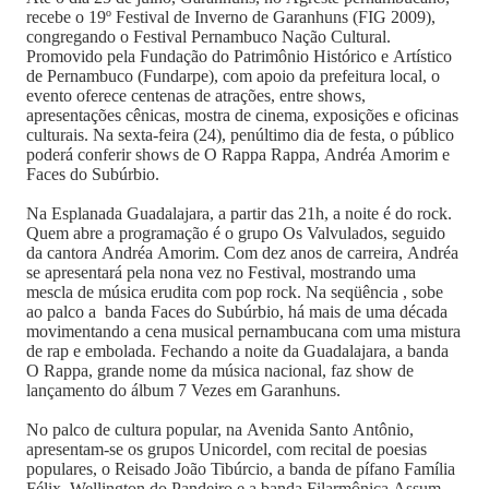
recebe o 19º Festival de Inverno de Garanhuns (FIG 2009),
congregando o Festival Pernambuco Nação Cultural.
Promovido pela Fundação do Patrimônio Histórico e Artístico
de Pernambuco (Fundarpe), com apoio da prefeitura local, o
evento oferece centenas de atrações, entre shows,
apresentações cênicas, mostra de cinema, exposições e oficinas
culturais. Na sexta-feira (24), penúltimo dia de festa, o público
poderá conferir shows de O Rappa Rappa, Andréa Amorim e
Faces do Subúrbio.
Na Esplanada Guadalajara, a partir das 21h, a noite é do rock.
Quem abre a programação é o grupo Os Valvulados, seguido
da cantora Andréa Amorim. Com dez anos de carreira, Andréa
se apresentará pela nona vez no Festival, mostrando uma
mescla de música erudita com pop rock. Na seqüência , sobe
ao palco a banda Faces do Subúrbio, há mais de uma década
movimentando a cena musical pernambucana com uma mistura
de rap e embolada. Fechando a noite da Guadalajara, a banda
O Rappa, grande nome da música nacional, faz show de
lançamento do álbum 7 Vezes em Garanhuns.
No palco de cultura popular, na Avenida Santo Antônio,
apresentam-se os grupos Unicordel, com recital de poesias
populares, o Reisado João Tibúrcio, a banda de pífano Família
Félix, Wellington do Pandeiro e a banda Filarmônica Assum