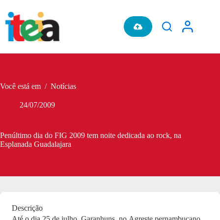
Pular
para
o
conteúdo
Você está em
/
Notícias
24/07/2009
Penúltimo dia do FIG 2009 tem noite dedicada ao rock, na
Esplanada Guadalajara
Descrição
Até o dia 25 de julho, Garanhuns, no Agreste pernambucano,