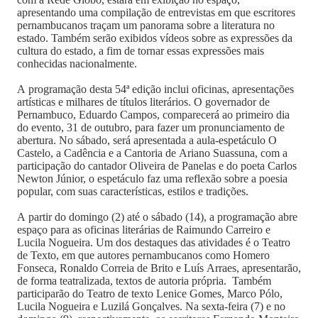
apresentando uma compilação de entrevistas em que escritores
pernambucanos traçam um panorama sobre a literatura no
estado. Também serão exibidos vídeos sobre as expressões da
cultura do estado, a fim de tornar essas expressões mais
conhecidas nacionalmente.
A programação desta 54ª edição inclui oficinas, apresentações
artísticas e milhares de títulos literários. O governador de
Pernambuco, Eduardo Campos, comparecerá ao primeiro dia
do evento, 31 de outubro, para fazer um pronunciamento de
abertura. No sábado, será apresentada a aula-espetáculo O
Castelo, a Cadência e a Cantoria de Ariano Suassuna, com a
participação do cantador Oliveira de Panelas e do poeta Carlos
Newton Júnior, o espetáculo faz uma reflexão sobre a poesia
popular, com suas características, estilos e tradições.
A partir do domingo (2) até o sábado (14), a programação abre
espaço para as oficinas literárias de Raimundo Carreiro e
Lucila Nogueira. Um dos destaques das atividades é o Teatro
de Texto, em que autores pernambucanos como Homero
Fonseca, Ronaldo Correia de Brito e Luís Arraes, apresentarão,
de forma teatralizada, textos de autoria própria. Também
participarão do Teatro de texto Lenice Gomes, Marco Pólo,
Lucila Nogueira e Luzilá Gonçalves. Na sexta-feira (7) e no