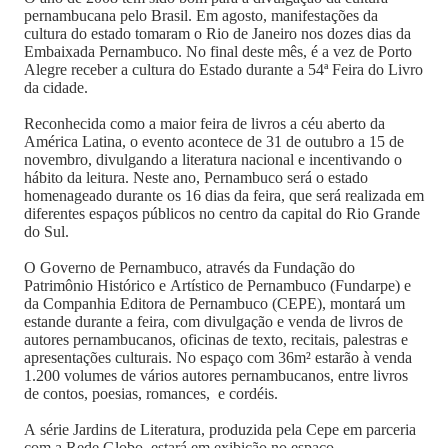
pernambucana pelo Brasil. Em agosto, manifestações da
cultura do estado tomaram o Rio de Janeiro nos dozes dias da
Embaixada Pernambuco. No final deste mês, é a vez de Porto
Alegre receber a cultura do Estado durante a 54ª Feira do Livro
da cidade.
Reconhecida como a maior feira de livros a céu aberto da
América Latina, o evento acontece de 31 de outubro a 15 de
novembro, divulgando a literatura nacional e incentivando o
hábito da leitura. Neste ano, Pernambuco será o estado
homenageado durante os 16 dias da feira, que será realizada em
diferentes espaços públicos no centro da capital do Rio Grande
do Sul.
O Governo de Pernambuco, através da Fundação do
Patrimônio Histórico e Artístico de Pernambuco (Fundarpe) e
da Companhia Editora de Pernambuco (CEPE), montará um
estande durante a feira, com divulgação e venda de livros de
autores pernambucanos, oficinas de texto, recitais, palestras e
apresentações culturais. No espaço com 36m² estarão à venda
1.200 volumes de vários autores pernambucanos, entre livros
de contos, poesias, romances, e cordéis.
A série Jardins de Literatura, produzida pela Cepe em parceria
com a Rede Globo, estará em exibição no espaço,