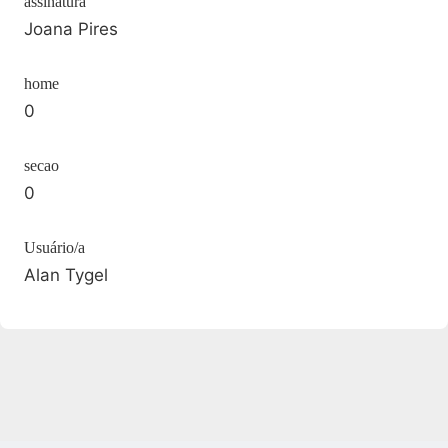
assinatura
Joana Pires
home
0
secao
0
Usuário/a
Alan Tygel