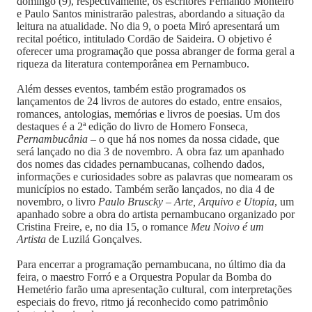
domingo (9), respectivamente, os escritores Fernando Monteiro
e Paulo Santos ministrarão palestras, abordando a situação da
leitura na atualidade. No dia 9, o poeta Miró apresentará um
recital poético, intitulado Cordão de Saideira. O objetivo é
oferecer uma programação que possa abranger de forma geral a
riqueza da literatura contemporânea em Pernambuco.
Além desses eventos, também estão programados os
lançamentos de 24 livros de autores do estado, entre ensaios,
romances, antologias, memórias e livros de poesias. Um dos
destaques é a 2ª edição do livro de Homero Fonseca,
Pernambucânia
– o que há nos nomes da nossa cidade, que
será lançado no dia 3 de novembro. A obra faz um apanhado
dos nomes das cidades pernambucanas, colhendo dados,
informações e curiosidades sobre as palavras que nomearam os
municípios no estado. Também serão lançados, no dia 4 de
novembro, o livro
Paulo Bruscky – Arte, Arquivo e Utopia
, um
apanhado sobre a obra do artista pernambucano organizado por
Cristina Freire, e, no dia 15, o romance
Meu Noivo é um
Artista
de Luzilá Gonçalves.
Para encerrar a programação pernambucana, no último dia da
feira, o maestro Forró e a Orquestra Popular da Bomba do
Hemetério farão uma apresentação cultural, com interpretações
especiais do frevo, ritmo já reconhecido como patrimônio