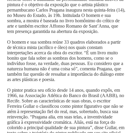
pintura é o objetivo da exposição que o artista plástico
pernambucano Carlos Pragana inaugura nesta quinta-feira (14),
no Museu do Estado, às 19h. Intitulada O homem e sua
sombra, a mostra é baseada no livro homônimo do crítico de
arte e também escritor Affonso Romano de Sant’Anna, que
tem presença garantida na abertura da exposição.
O homem e sua sombra reúne 33 quadros elaborados a partir
de técnica mista (acrílico e óleo) nos quais constam
interpretações acerca da obra do escritor. “É um livro muito
bonito que fala sobre as sombras dos homens, como se o
indivíduo fosse, na verdade, duas pessoas. Eu considero que a
natureza humana não é uma coisa só”, comenta Pragana, que
também faz questão de ressaltar a importância do diálogo entre
as artes plásticas e poesia.
O pintor pratica seu ofício desde 14 anos, quando expôs, em
1966, na Associação Atlética do Banco do Brasil (AABB), no
Recife. Sobre as características de suas obras, o escritor
Ferreira Gullar o classificou como pintor figurativo que não se
atém à representação fiel do real, mas, sobretudo, busca sua
reinvenção. “Pragana alia, em suas telas, a inventividade
gráfica à expressividade cromática. Aliás, está na força do
colorido a principal qualidade de sua pintura”, disse Gullar, em
texto sobre a trajetória do pintor publicado em seu site oficial.