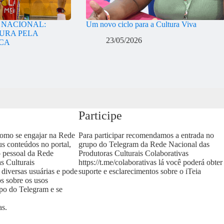
A NACIONAL:
Um novo ciclo para a Cultura Viva
URA PELA
23/05/2026
ICA
Participe
como se engajar na Rede
Para participar recomendamos a entrada no
us conteúdos no portal,
grupo do Telegram da Rede Nacional das
o pessoal da Rede
Produtoras Culturais Colaborativas
s Culturais
https://t.me/colaborativas
lá você poderá obter
 diversas usuárias e pode
suporte e esclarecimentos sobre o iTeia
os sobre os usos
upo do Telegram e se
as
.