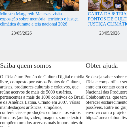
Ministra Margareth Menezes visita
CARTA DA 6ª TEI
exposição sobre memória, território e justiça
PONTOS DE CULT
climática durante a teia nacional 2026
JUSTIÇA CLIMÁT
23/05/2026
23/05/2026
Saiba quem somos
Obter ajuda
O iTeia é um Pontão de Cultura Digital e mídia
Se deseja saber sobre 
livre, composto por vários Pontos de Cultura,
iTeia e compartilhar se
artistas, produtores culturais e coletivos, que
entre em contato com 
reúne acervos de mais de 5000 usuários,
Nacional das Produtora
pertencentes a mais de 1000 coletivos do Brasil
Colaborativas, que tem
e da América Latina. Criado em 2007, várias
oferecer esclareciment
manifestações artísticas, simpósios,
possíveis. Entre no gr
conferências e produções culturais nos vários
envolva com o projeto
formatos (áudio, vídeo, imagem, som e texto)
https://t.me/colaborativ
compõem um dos acervos mais importantes do