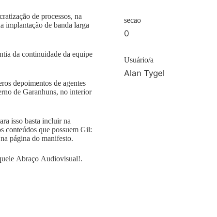
cratização de processos, na
secao
na implantação de banda larga
0
antia da continuidade da equipe
Usuário/a
Alan Tygel
meros depoimentos de agentes
verno de Garanhuns, no interior
ra isso basta incluir na
os conteúdos que possuem Gil:
 na página do manifesto.
quele Abraço Audiovisual!.