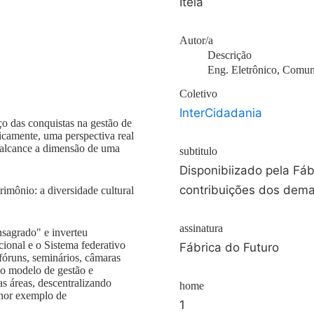
Iteia
Autor/a
Descrição
Eng. Eletrônico, Comun
Coletivo
InterCidadania
o das conquistas na gestão de
ricamente, uma perspectiva real
e alcance a dimensão de uma
subtitulo
Disponibiizado pela Fáb
contribuições dos dema
imônio: a diversidade cultural
assinatura
sagrado" e inverteu
ional e o Sistema federativo
Fábrica do Futuro
 fóruns, seminários, câmaras
vo modelo de gestão e
as áreas, descentralizando
home
lhor exemplo de
1