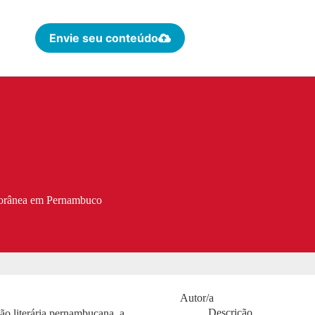
Envie seu conteúdo
mporânea em Pernambuco
Autor/a
Descrição
ão literária pernambucana, a