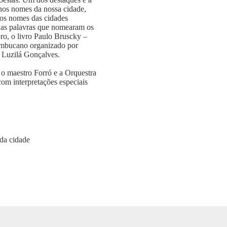
nos nomes da nossa cidade,
os nomes das cidades
 as palavras que nomearam os
o, o livro Paulo Bruscky –
nambucano organizado por
e Luzilá Gonçalves.
 o maestro Forró e a Orquestra
om interpretações especiais
 da cidade