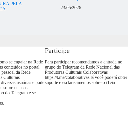
URA PELA
23/05/2026
ICA
Participe
como se engajar na Rede
Para participar recomendamos a entrada no
us conteúdos no portal,
grupo do Telegram da Rede Nacional das
o pessoal da Rede
Produtoras Culturais Colaborativas
s Culturais
https://t.me/colaborativas
lá você poderá obter
 diversas usuárias e pode
suporte e esclarecimentos sobre o iTeia
os sobre os usos
upo do Telegram e se
as
.