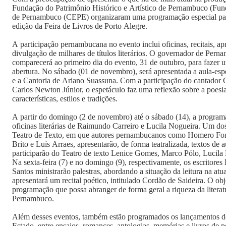
Fundação do Patrimônio Histórico e Artístico de Pernambuco (Fun
de Pernambuco (CEPE) organizaram uma programação especial para
edição da Feira de Livros de Porto Alegre.
A participação pernambucana no evento inclui oficinas, recitais, apr
divulgação de milhares de títulos literários. O governador de Pe
comparecerá ao primeiro dia do evento, 31 de outubro, para fazer
abertura. No sábado (01 de novembro), será apresentada a aula-esp
e a Cantoria de Ariano Suassuna. Com a participação do cantador O
Carlos Newton Júnior, o espetáculo faz uma reflexão sobre a poesi
características, estilos e tradições.
A partir do domingo (2 de novembro) até o sábado (14), a program
oficinas literárias de Raimundo Carreiro e Lucila Nogueira. Um dos
Teatro de Texto, em que autores pernambucanos como Homero Fon
Brito e Luís Arraes, apresentarão, de forma teatralizada, textos de
participarão do Teatro de texto Lenice Gomes, Marco Pólo, Lucila
Na sexta-feira (7) e no domingo (9), respectivamente, os escritore
Santos ministrarão palestras, abordando a situação da leitura na atu
apresentará um recital poético, intitulado Cordão de Saideira. O ob
programação que possa abranger de forma geral a riqueza da liter
Pernambuco.
Além desses eventos, também estão programados os lançamentos de
Estado, entre ensaios, romances, antologias, memórias e livros de 