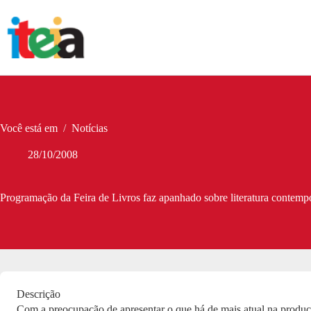
Pular
para
o
conteúdo
Você está em
/
Notícias
28/10/2008
Programação da Feira de Livros faz apanhado sobre literatura conte
Descrição
Com a preocupação de apresentar o que há de mais atual na produç