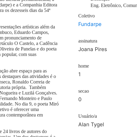
darpe) e a Companhia Editora
Eng. Eletrônico, Comun
 os dezesseis dias da 54ª
Coletivo
Fundarpe
esentações artísticas além da
rnambuco, Eduardo Campos,
 um pronunciamento de
assinatura
etáculo O Castelo, a Cadência
liveira de Panelas e do poeta
Joana Pires
a popular, com suas
home
ação abre espaço para as
1
 destaques das atividades é o
seca, Ronaldo Correia de
 autoria própria. Também
secao
 Nogueira e Luzilá Gonçalves.
s Fernando Monteiro e Paulo
0
alidade. No dia 9, o poeta Miró
jetivo é oferecer uma
atura contemporânea em
Usuário/a
Alan Tygel
 24 livros de autores do
poesias. Um dos destaques é a