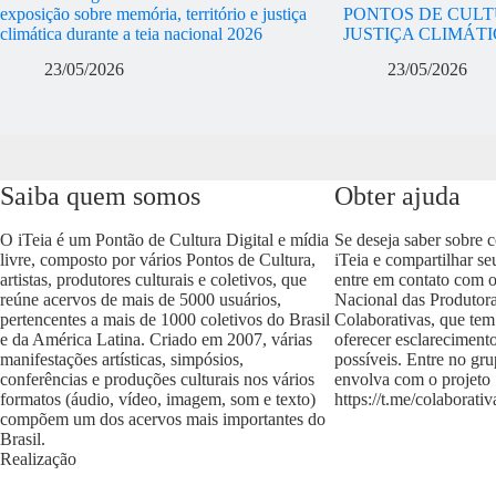
exposição sobre memória, território e justiça
PONTOS DE CULT
climática durante a teia nacional 2026
JUSTIÇA CLIMÁT
23/05/2026
23/05/2026
Saiba quem somos
Obter ajuda
O iTeia é um Pontão de Cultura Digital e mídia
Se deseja saber sobre 
livre, composto por vários Pontos de Cultura,
iTeia e compartilhar se
artistas, produtores culturais e coletivos, que
entre em contato com 
reúne acervos de mais de 5000 usuários,
Nacional das Produtora
pertencentes a mais de 1000 coletivos do Brasil
Colaborativas, que tem
e da América Latina. Criado em 2007, várias
oferecer esclareciment
manifestações artísticas, simpósios,
possíveis. Entre no gr
conferências e produções culturais nos vários
envolva com o projeto
formatos (áudio, vídeo, imagem, som e texto)
https://t.me/colaborativ
compõem um dos acervos mais importantes do
Brasil.
Realização