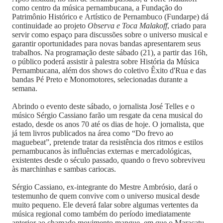
como centro da música pernambucana, a Fundação do
Patrimônio Histórico e Artístico de Pernambuco (Fundarpe) dá
continuidade ao projeto
Observa e Toca Malakoff
, criado para
servir como espaço para discussões sobre o universo musical e
garantir oportunidades para novas bandas apresentarem seus
trabalhos. Na programação deste sábado (21), a partir das 16h,
o público poderá assistir à palestra sobre História da Música
Pernambucana, além dos shows do coletivo Êxito d'Rua e das
bandas Pé Preto e Monomotores, selecionadas durante a
semana.
Abrindo o evento deste sábado, o jornalista José Telles e o
músico Sérgio Cassiano farão um resgate da cena musical do
estado, desde os anos 70 até os dias de hoje. O jornalista, que
já tem livros publicados na área como “Do frevo ao
maguebeat”, pretende tratar da resistência dos ritmos e estilos
pernambucanos às influências externas e mercadológicas,
existentes desde o século passado, quando o frevo sobreviveu
às marchinhas e sambas cariocas.
Sérgio Cassiano, ex-integrante do Mestre Ambrósio, dará o
testemunho de quem convive com o universo musical desde
muito pequeno. Ele deverá falar sobre algumas vertentes da
música regional como também do período imediatamente
anterior ao chamado movimento mangue, em que o Maracatu