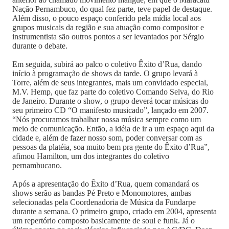
Nação Pernambuco, do qual fez parte, teve papel de destaque.
Além disso, o pouco espaço conferido pela mídia local aos
grupos musicais da região e sua atuação como compositor e
instrumentista são outros pontos a ser levantados por Sérgio
durante o debate.
Em seguida, subirá ao palco o coletivo Êxito d’Rua, dando
início à programação de shows da tarde. O grupo levará à
Torre, além de seus integrantes, mais um convidado especial,
M.V. Hemp, que faz parte do coletivo Comando Selva, do Rio
de Janeiro. Durante o show, o grupo deverá tocar músicas do
seu primeiro CD “O manifesto musicado”, lançado em 2007.
“Nós procuramos trabalhar nossa música sempre como um
meio de comunicação. Então, a idéia de ir a um espaço aqui da
cidade e, além de fazer nosso som, poder conversar com as
pessoas da platéia, soa muito bem pra gente do Êxito d’Rua”,
afimou Hamilton, um dos integrantes do coletivo
pernambucano.
Após a apresentação do Êxito d’Rua, quem comandará os
shows serão as bandas Pé Preto e Monomotores, ambas
selecionadas pela Coordenadoria de Música da Fundarpe
durante a semana. O primeiro grupo, criado em 2004, apresenta
um repertório composto basicamente de soul e funk. Já o