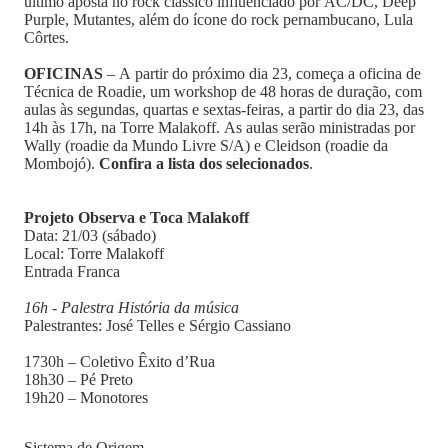
último aposta no rock clássico influenciado por AC/DC, Deep
Purple, Mutantes, além do ícone do rock pernambucano, Lula
Côrtes.
OFICINAS
– A partir do próximo dia 23, começa a oficina de
Técnica de Roadie, um workshop de 48 horas de duração, com
aulas às segundas, quartas e sextas-feiras, a partir do dia 23, das
14h às 17h, na Torre Malakoff. As aulas serão ministradas por
Wally (roadie da Mundo Livre S/A) e Cleidson (roadie da
Mombojó).
Confira a lista dos selecionados
.
Projeto Observa e Toca Malakoff
Data: 21/03 (sábado)
Local: Torre Malakoff
Entrada Franca
16h - Palestra História da música
Palestrantes: José Telles e Sérgio Cassiano
1730h – Coletivo Êxito d’Rua
18h30 – Pé Preto
19h20 – Monotores
Sistema de Origem